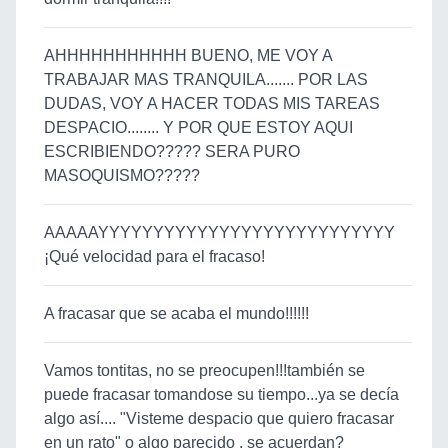
AHHHHHHHHHHH BUENO, ME VOY A
TRABAJAR MAS TRANQUILA....... POR LAS
DUDAS, VOY A HACER TODAS MIS TAREAS
DESPACIO........ Y POR QUE ESTOY AQUI
ESCRIBIENDO????? SERA PURO
MASOQUISMO?????
AAAAAYYYYYYYYYYYYYYYYYYYYYYYYYYY
¡Qué velocidad para el fracaso!
A fracasar que se acaba el mundo!!!!!!
Vamos tontitas, no se preocupen!!!también se
puede fracasar tomandose su tiempo...ya se decía
algo así.... "Visteme despacio que quiero fracasar
en un rato" o algo parecido , se acuerdan?