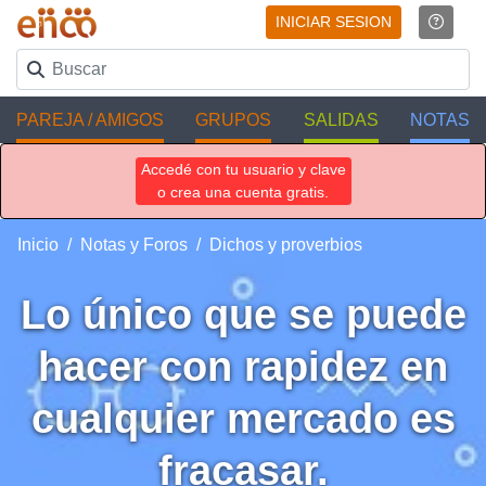
INICIAR SESION
PAREJA / AMIGOS
GRUPOS
SALIDAS
NOTAS
Accedé con tu usuario y clave
o crea una cuenta gratis.
Inicio
Notas y Foros
Dichos y proverbios
Lo único que se puede
hacer con rapidez en
cualquier mercado es
fracasar.