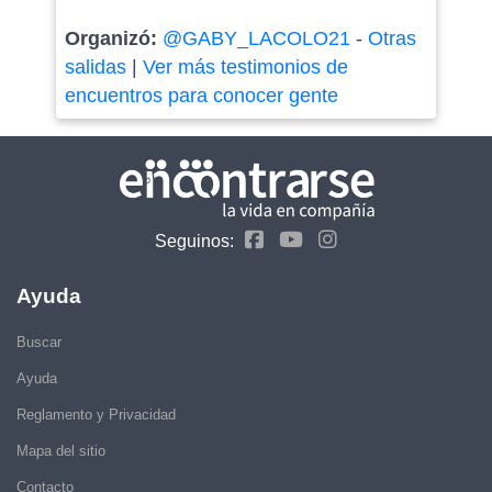
Organizó:
@GABY_LACOLO21
-
Otras
salidas
|
Ver más testimonios de
encuentros para conocer gente
Seguinos:
Ayuda
Buscar
Ayuda
Reglamento y Privacidad
Mapa del sitio
Contacto