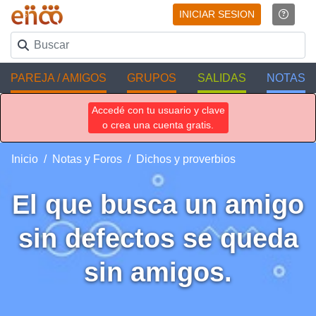
INICIAR SESION
PAREJA / AMIGOS
GRUPOS
SALIDAS
NOTAS
Accedé con tu usuario y clave
o crea una cuenta gratis.
Inicio
Notas y Foros
Dichos y proverbios
El que busca un amigo
sin defectos se queda
sin amigos.