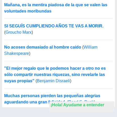
Mañana, es la mentira piadosa de la que se valen las
voluntades moribundas
SI SEGUÍS CUMPLIENDO AÑOS TE VAS A MORIR.
(
Groucho Marx
)
No acoses demasiado al hombre caido
(
William
Shakespeare
)
"El mejor regalo que le podemos hacer a otro no es
sólo compartir nuestras riquezas, sino revelarle las
suyas propias"
(
Benjamin Disraeli
)
Muchas personas pierden las pequeñas alegrias
aguardando una gran felicidad.
(
Pearl S. Buck
)
¡Hola! Ayudame a entender