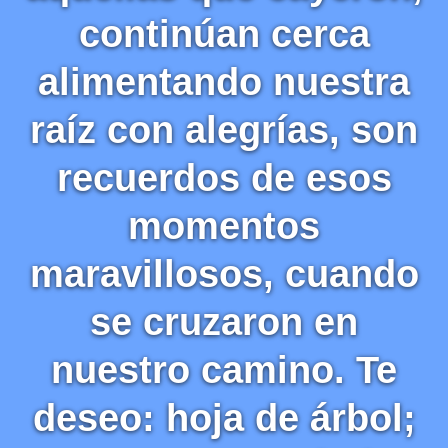
continúan cerca
alimentando nuestra
raíz con alegrías, son
recuerdos de esos
momentos
maravillosos, cuando
se cruzaron en
nuestro camino. Te
deseo: hoja de árbol;