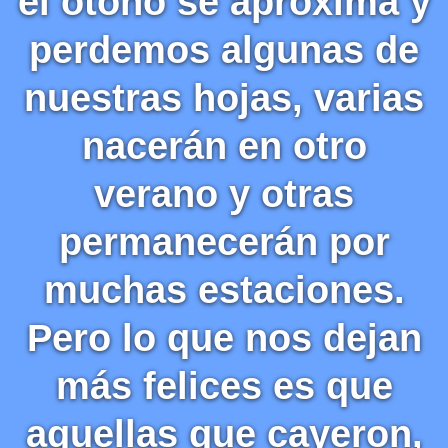
el otoño se aproxima y
perdemos algunas de
nuestras hojas, varias
nacerán en otro
verano y otras
permanecerán por
muchas estaciones.
Pero lo que nos dejan
más felices es que
aquellas que cayeron,