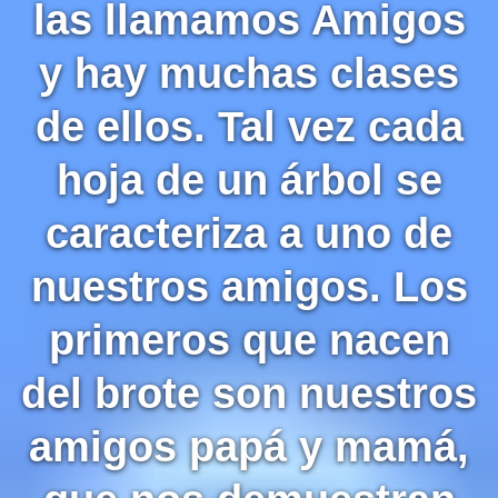
las llamamos Amigos
y hay muchas clases
de ellos. Tal vez cada
hoja de un árbol se
caracteriza a uno de
nuestros amigos. Los
primeros que nacen
del brote son nuestros
amigos papá y mamá,