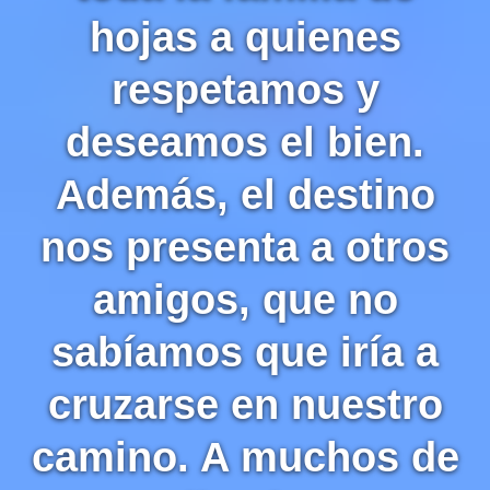
hojas a quienes
respetamos y
deseamos el bien.
Además, el destino
nos presenta a otros
amigos, que no
sabíamos que iría a
cruzarse en nuestro
camino. A muchos de