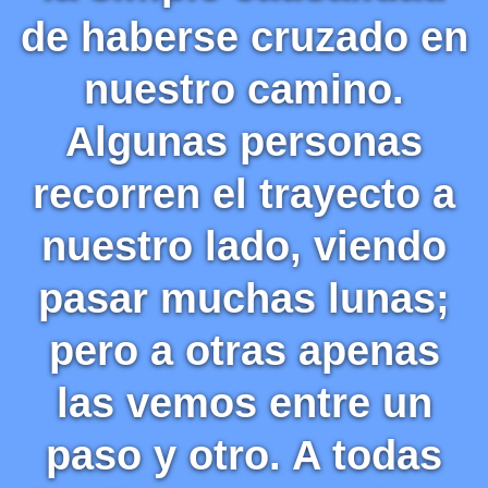
de haberse cruzado en
nuestro camino.
Algunas personas
recorren el trayecto a
nuestro lado, viendo
pasar muchas lunas;
pero a otras apenas
las vemos entre un
paso y otro. A todas