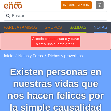
INICIAR SESION
PAREJA / AMIGOS
GRUPOS
SALIDAS
NOTAS
Accedé con tu usuario y clave
o crea una cuenta gratis.
Inicio
Notas y Foros
Dichos y proverbios
Existen personas en
nuestras vidas que
nos hacen felices por
la simple causalidad