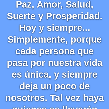
Paz, Amor, Salud,
Suerte y Prosperidad.
Hoy y siempre...
Simplemente, porque
cada persona que
pasa por nuestra vida
es única, y siempre
deja un poco de
nosotros. Tal vez haya