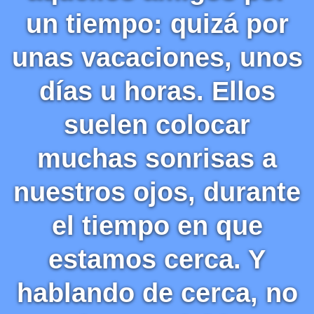
un tiempo: quizá por
unas vacaciones, unos
días u horas. Ellos
suelen colocar
muchas sonrisas a
nuestros ojos, durante
el tiempo en que
estamos cerca. Y
hablando de cerca, no