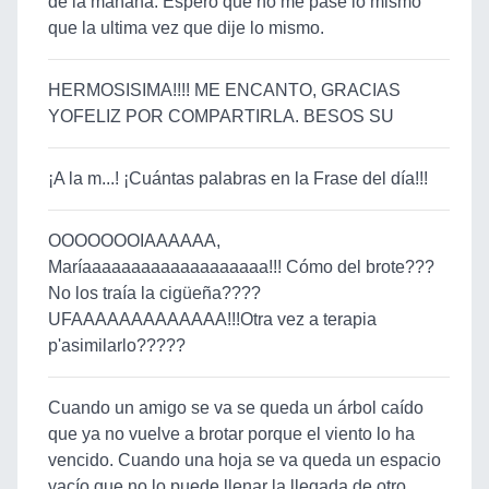
de la mañana. Espero que no me pase lo mismo
que la ultima vez que dije lo mismo.
HERMOSISIMA!!!! ME ENCANTO, GRACIAS
YOFELIZ POR COMPARTIRLA. BESOS SU
¡A la m...! ¡Cuántas palabras en la Frase del día!!!
OOOOOOOIAAAAAA,
Maríaaaaaaaaaaaaaaaaaaa!!! Cómo del brote???
No los traía la cigüeña????
UFAAAAAAAAAAAAA!!!Otra vez a terapia
p'asimilarlo?????
Cuando un amigo se va se queda un árbol caído
que ya no vuelve a brotar porque el viento lo ha
vencido. Cuando una hoja se va queda un espacio
vacío que no lo puede llenar la llegada de otro