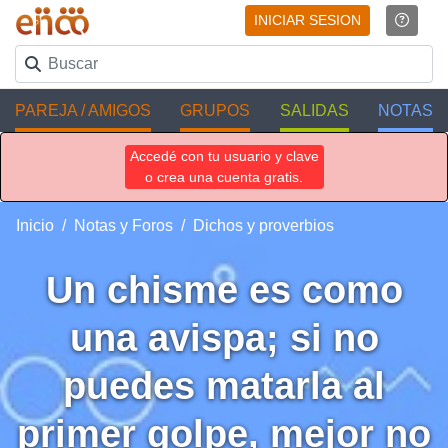
INICIAR SESION
PAREJA / AMIGOS
GRUPOS
SALIDAS
NOTAS
Accedé con tu usuario y clave
o crea una cuenta gratis.
Inicio
Notas y Foros
Dichos y proverbios
Un chisme es como
una avispa; si no
puedes matarla al
primer golpe, mejor no