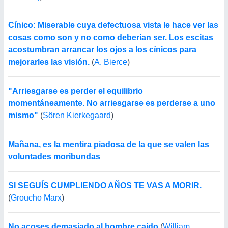
Cínico: Miserable cuya defectuosa vista le hace ver las
cosas como son y no como deberían ser. Los escitas
acostumbran arrancar los ojos a los cínicos para
mejorarles las visión.
(
A. Bierce
)
"Arriesgarse es perder el equilibrio
momentáneamente. No arriesgarse es perderse a uno
mismo"
(
Sören Kierkegaard
)
Mañana, es la mentira piadosa de la que se valen las
voluntades moribundas
SI SEGUÍS CUMPLIENDO AÑOS TE VAS A MORIR.
(
Groucho Marx
)
No acoses demasiado al hombre caido
(
William