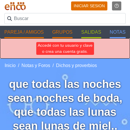
INICIAR SESION
PAREJA / AMIGOS
GRUPOS
SALIDAS
NOTAS
Accedé con tu usuario y clave
o crea una cuenta gratis.
Inicio
Notas y Foros
Dichos y proverbios
que todas las noches
sean noches de boda,
que todas las lunas
sean lunas de miel..