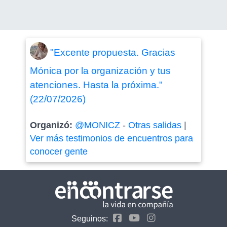
"Excente propuesta. Gracias
Mónica por la organización y tus
atenciones. Hasta la próxima."
(22/07/2026)
Organizó:
@MONICZ
-
Otras salidas
|
Ver más testimonios de encuentros para
conocer gente
Seguinos: