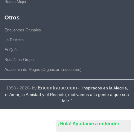
Busca Mujer
Otros
Encuentros Grupales
La ReVista
EnQués
Buscá los Grupos
Academia de Magos (Organizar Encuentros)
Encontrarse.com
1998 - 2026- by
-
"Inspirados en la Alegría,
el Amor, la Amistad y el Respeto, motivamos a la gente a que sea
feliz."
¡Hola! Ayudame a entender
.