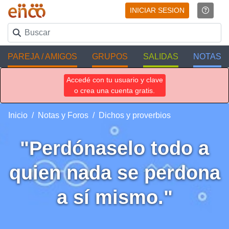
INICIAR SESION
PAREJA / AMIGOS
GRUPOS
SALIDAS
NOTAS
Accedé con tu usuario y clave
o crea una cuenta gratis.
Inicio
Notas y Foros
Dichos y proverbios
"Perdónaselo todo a
quien nada se perdona
a sí mismo."