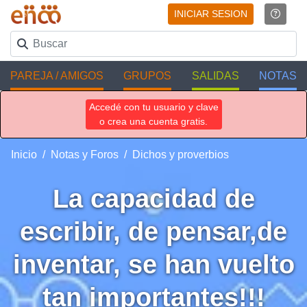
INICIAR SESION
PAREJA / AMIGOS
GRUPOS
SALIDAS
NOTAS
Accedé con tu usuario y clave
o crea una cuenta gratis.
Inicio
Notas y Foros
Dichos y proverbios
La capacidad de
escribir, de pensar,de
inventar, se han vuelto
tan importantes!!!