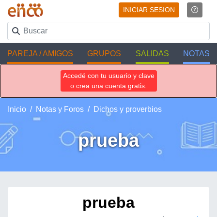
INICIAR SESION
PAREJA / AMIGOS
GRUPOS
SALIDAS
NOTAS
Accedé con tu usuario y clave
o crea una cuenta gratis.
Inicio
Notas y Foros
Dichos y proverbios
prueba
prueba