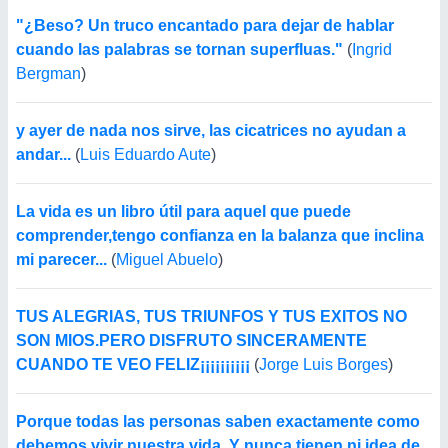
"¿Beso? Un truco encantado para dejar de hablar
cuando las palabras se tornan superfluas."
(
Ingrid
Bergman
)
y ayer de nada nos sirve, las cicatrices no ayudan a
andar...
(
Luis Eduardo Aute
)
La vida es un libro útil para aquel que puede
comprender,tengo confianza en la balanza que inclina
mi parecer...
(
Miguel Abuelo
)
TUS ALEGRIAS, TUS TRIUNFOS Y TUS EXITOS NO
SON MIOS.PERO DISFRUTO SINCERAMENTE
CUANDO TE VEO FELIZ¡¡¡¡¡¡¡¡¡¡
(
Jorge Luis Borges
)
Porque todas las personas saben exactamente como
debemos vivir nuestra vida. Y nunca tienen ni idea de