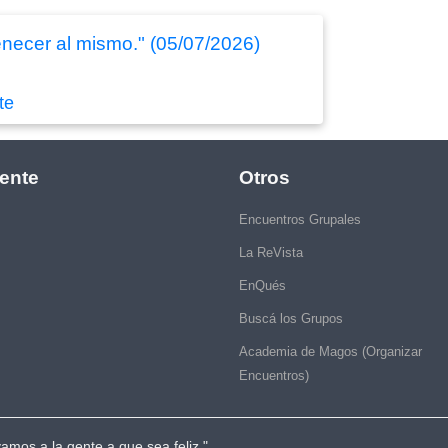
enecer al mismo." (05/07/2026)
te
ente
Otros
Encuentros Grupales
La ReVista
EnQués
Buscá los Grupos
Academia de Magos (Organizar
Encuentros)
vamos a la gente a que sea feliz."