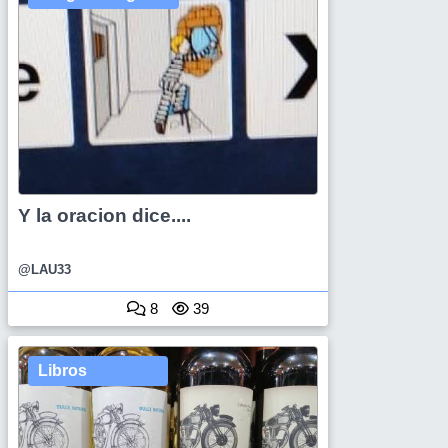
Y la oracion dice....
@LAU33
8
39
Libros