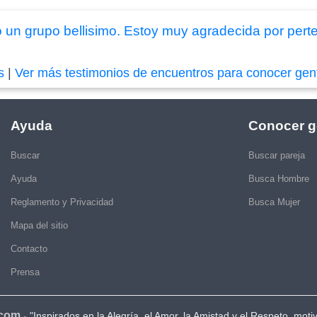
 un grupo bellisimo. Estoy muy agradecida por pert
s
|
Ver más testimonios de encuentros para conocer gen
Ayuda
Conocer g
Buscar
Buscar pareja
Ayuda
Busca Hombre
Reglamento y Privacidad
Busca Mujer
Mapa del sitio
Contacto
Prensa
.com
-
"Inspirados en la Alegría, el Amor, la Amistad y el Respeto, moti