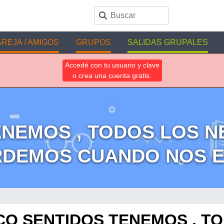
REJA / AMIGOS
GRUPOS
SALIDAS GRUPALES
Accedé con tu usuario y clave
o crea una cuenta gratis.
NEMOS , TODOS LOS N
RDEMOS CUANDO NOS 
CO SENTIDOS TENEMOS , T