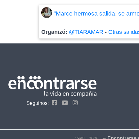
"Marce hermosa salida, se armo
Organizó:
@TIARAMAR
-
Otras salida
Seguinos:
Encontrarse
1998 - 2026- by