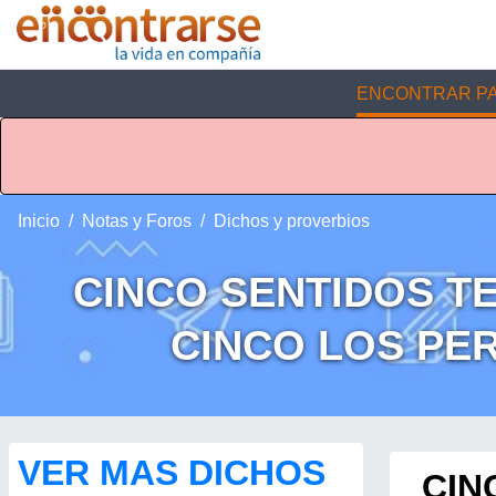
ENCONTRAR PA
Inicio
Notas y Foros
Dichos y proverbios
CINCO SENTIDOS TE
CINCO LOS PE
VER MAS DICHOS
CIN