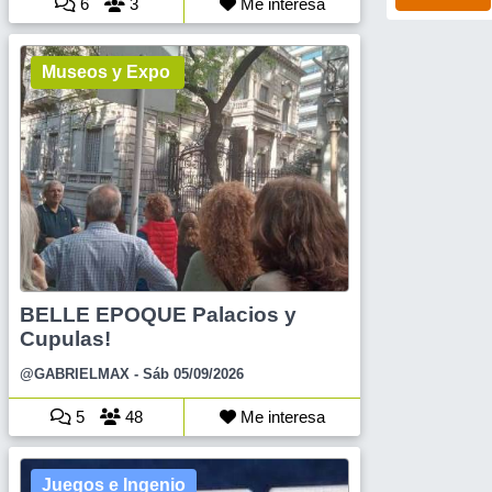
6
3
Me interesa
Museos y Expo
BELLE EPOQUE Palacios y
Cupulas!
@GABRIELMAX
- Sáb 05/09/2026
5
48
Me interesa
Juegos e Ingenio