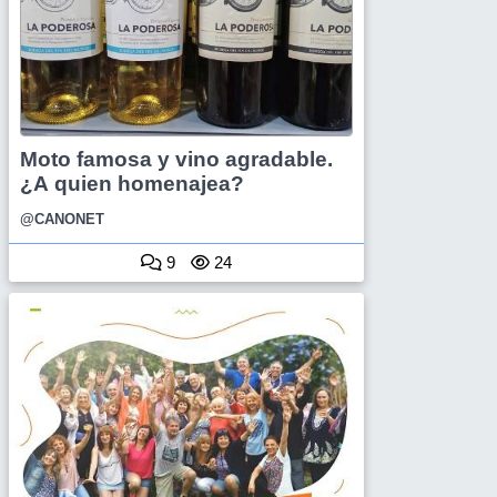
Moto famosa y vino agradable.
¿A quien homenajea?
@CANONET
9
24