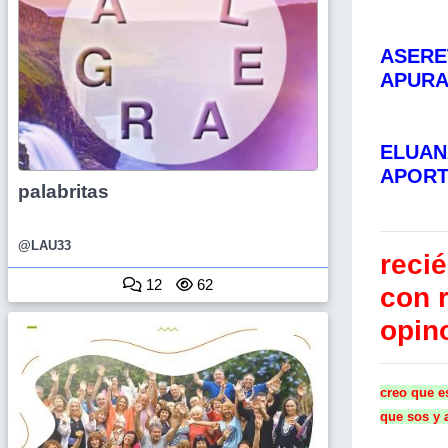
ASERE
APURA
ELUAN
APORT
palabritas
@LAU33
reci
12
62
con 
opin
creo que e
que sos y 