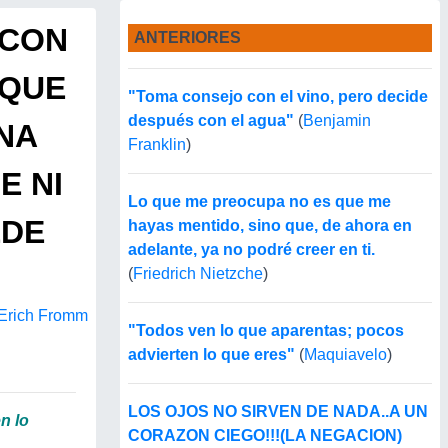
 CON
ANTERIORES
 QUE
"Toma consejo con el vino, pero decide
después con el agua"
(
Benjamin
NA
Franklin
)
E NI
Lo que me preocupa no es que me
EDE
hayas mentido, sino que, de ahora en
adelante, ya no podré creer en ti.
(
Friedrich Nietzche
)
Erich Fromm
"Todos ven lo que aparentas; pocos
advierten lo que eres"
(
Maquiavelo
)
LOS OJOS NO SIRVEN DE NADA..A UN
n lo
CORAZON CIEGO!!!(LA NEGACION)