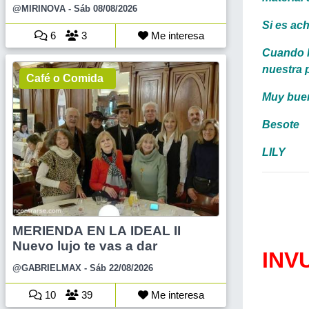
@MIRINOVA
- Sáb 08/08/2026
Si es ach
6
3
Me interesa
Cuando l
nuestra 
Café o Comida
Muy buen
Besote
LILY
MERIENDA EN LA IDEAL II
Nuevo lujo te vas a dar
INV
@GABRIELMAX
- Sáb 22/08/2026
10
39
Me interesa