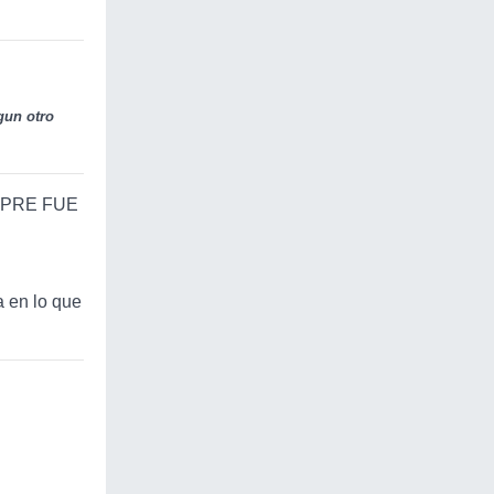
gun otro
SIEMPRE FUE
en lo que