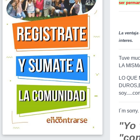
ser permane
La ventaja
interes.
Tuve much
LA MISMA
LO QUE 
DUROS,ES
soy.....co
I´m sorry
"Yo 
"con