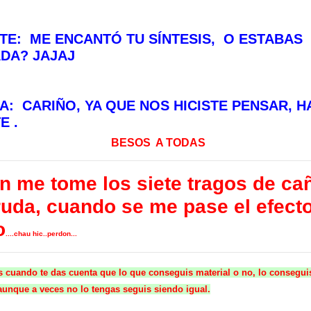
TE: ME ENCANTÓ TU SÍNTESIS, O ESTABAS
DA? JAJAJ
A: CARIÑO, YA QUE NOS HICISTE PENSAR, H
E .
BESOS A TODAS
én me tome los siete tragos de ca
ruda, cuando se me pase el efect
o
....chau hic..perdon...
s cuando te das cuenta que lo que conseguis material o no, lo conseguis
aunque a veces no lo tengas seguis siendo igual.