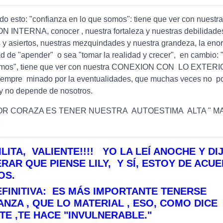
do esto: "confianza en lo que somos": tiene que ver con nuestr
 INTERNA, conocer , nuestra fortaleza y nuestras debilidade
 y asiertos, nuestras mezquindades y nuestra grandeza, la eno
ad de "apender" o sea "tomar la realidad y crecer", en cambio: 
mos", tiene que ver con nuestra CONEXION CON LO EXTERI
iempre minado por la eventualidades, que muchas veces no 
 y no depende de nosotros.
JOR CORAZA ES TENER NUESTRA AUTOESTIMA ALTA " 
M
ILITA, VALIENTE!!!! YO LA LEÍ ANOCHE Y DI
ERAR QUE PIENSE LILY, Y SÍ, ESTOY DE ACU
OS.
FINITIVA: ES MÁS IMPORTANTE TENERSE
ANZA , QUE LO MATERIAL , ESO, COMO DICE
TE ,TE HACE "INVULNERABLE."