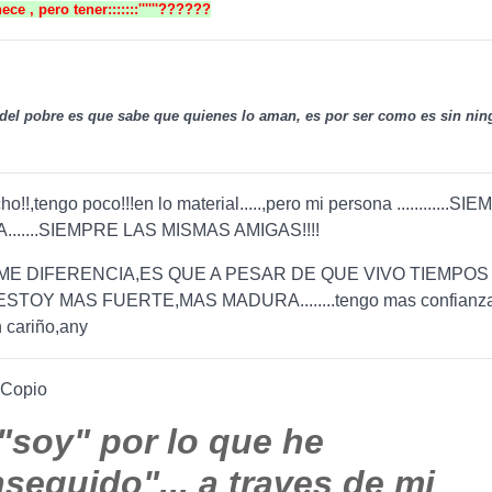
ce , pero tener:::::::''''''??????
 del pobre es que sabe que quienes lo aman, es por ser como es sin nin
o!!,tengo poco!!!en lo material.....,pero mi persona ............
.......SIEMPRE LAS MISMAS AMIGAS!!!!
ME DIFERENCIA,ES QUE A PESAR DE QUE VIVO TIEMPOS
TOY MAS FUERTE,MAS MADURA........tengo mas confianza 
n cariño,any
. Copio
"soy" por lo que he
seguido"... a traves de mi