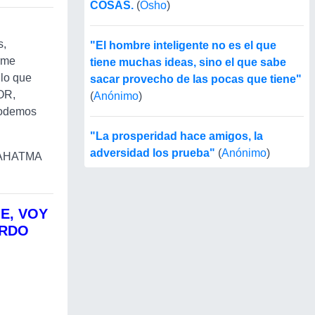
COSAS.
(
Osho
)
a
s,
"El hombre inteligente no es el que
rme
tiene muchas ideas, sino el que sabe
"lo que
sacar provecho de las pocas que tiene"
OR,
(
Anónimo
)
podemos
"La prosperidad hace amigos, la
adversidad los prueba"
(
Anónimo
)
MAHATMA
JE, VOY
ERDO