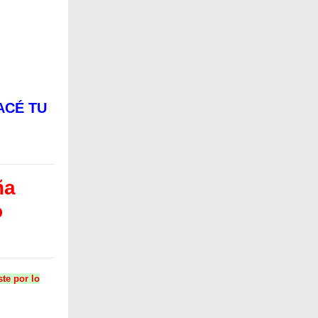
ACÉ TU
ña
o
te por lo