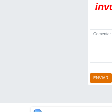
inv
ENVIAR