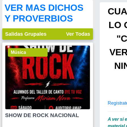
VER MAS DICHOS
CUA
Y PROVERBIOS
LO 
Salidas Grupales
Ver Todas
"
VER
Música
NI
Registrat
SHOW DE ROCK NACIONAL
A ver si
material