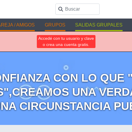
REJA / AMIGOS
GRUPOS
SALIDAS GRUPALES
Accedé con tu usuario y clave
o crea una cuenta gratis.
FIANZA CON LO QUE 
S",CREAMOS UNA VERD
UNA CIRCUNSTANCIA P