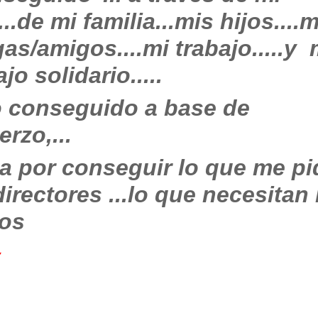
...de mi familia...mis hijos....
as/amigos....mi trabajo.....y 
jo solidario.....
o
conseguido a base de
erzo,...
a por conseguir lo que me p
directores ...lo que necesitan 
cos