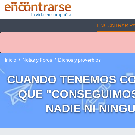
ENCONTRAR PA
Inicio
Notas y Foros
Dichos y proverbios
CUANDO TENEMOS CON
QUE "CONSEGUIMO
NADIE NI NING