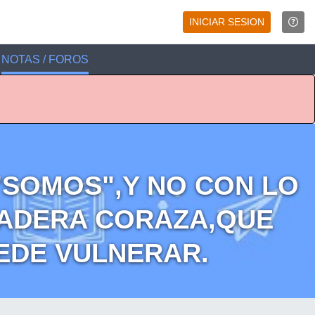
INICIAR SESION
NOTAS / FOROS
"SOMOS",Y NO CON LO
ADERA CORAZA,QUE
UEDE VULNERAR.