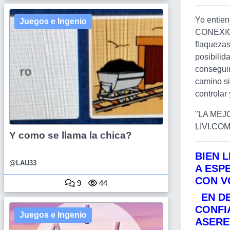
Yo entien
Juegos e Ingenio
CONEXION
flaquezas
posibilid
consegui
camino s
controlar
"LA ME
LIVI.CO
Y como se llama la chica?
BIEN L
@LAU33
A ESP
CON V
9
44
EN DE
CONFI
Juegos e Ingenio
ASERE