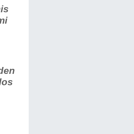
mis
mi
iden
los