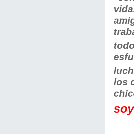
vida
amig
traba
tod
esfu
luch
los 
chi
soy