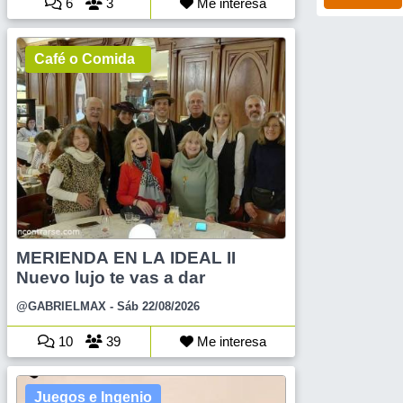
6
3
Me interesa
Café o Comida
MERIENDA EN LA IDEAL II
Nuevo lujo te vas a dar
@GABRIELMAX
- Sáb 22/08/2026
10
39
Me interesa
Juegos e Ingenio