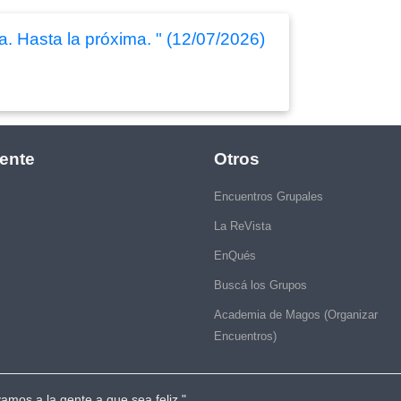
a. Hasta la próxima. " (12/07/2026)
ente
Otros
Encuentros Grupales
La ReVista
EnQués
Buscá los Grupos
Academia de Magos (Organizar
Encuentros)
vamos a la gente a que sea feliz."