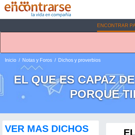
ENCONTRAR PA
Inicio
Notas y Foros
Dichos y proverbios
EL QUE ES CAPAZ D
PORQUE TI
VER MAS DICHOS
EL