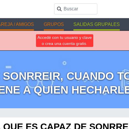
REJA / AMIGOS
GRUPOS
SALIDAS GRUPALES
Accedé con tu usuario y clave
o crea una cuenta gratis.
E SONRREIR, CUANDO TO
ENE A QUIEN HECHARLE
 QUE ES CAPAZ DE SONRRE