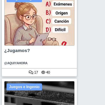
¿Jugamos?
@AQUIYAHORA
17
40
Juegos e Ingenio