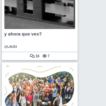
y ahora que ves?
@LAU33
16
7