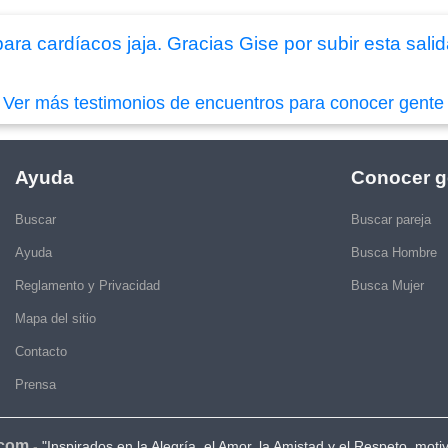
ara cardíacos jaja. Gracias Gise por subir esta salid
|
Ver más testimonios de encuentros para conocer gente
Ayuda
Conocer g
Buscar
Buscar pareja
Ayuda
Busca Hombre
Reglamento y Privacidad
Busca Mujer
Mapa del sitio
Contacto
Prensa
.com
-
"Inspirados en la Alegría, el Amor, la Amistad y el Respeto, moti