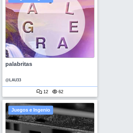
palabritas
@LAU33
12
62
Juegos e Ingenio