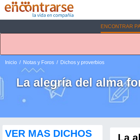
ENCONTRAR PA
Inicio
Notas y Foros
Dichos y proverbios
La alegría del alma fo
VER MAS DICHOS
La a