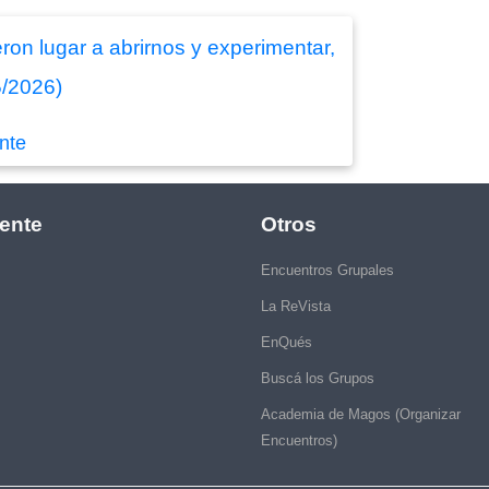
eron lugar a abrirnos y experimentar,
5/2026)
nte
ente
Otros
Encuentros Grupales
La ReVista
EnQués
Buscá los Grupos
Academia de Magos (Organizar
Encuentros)