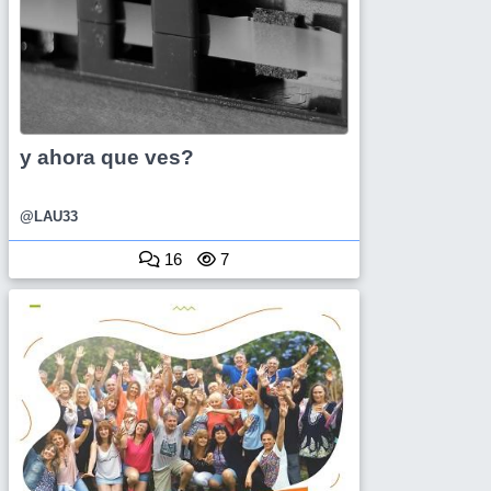
y ahora que ves?
@LAU33
16
7