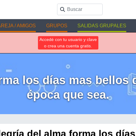
REJA / AMIGOS
GRUPOS
SALIDAS GRUPALES
Accedé con tu usuario y clave
o crea una cuenta gratis.
rma los días mas bellos 
época que sea.
legría del alma forma los día