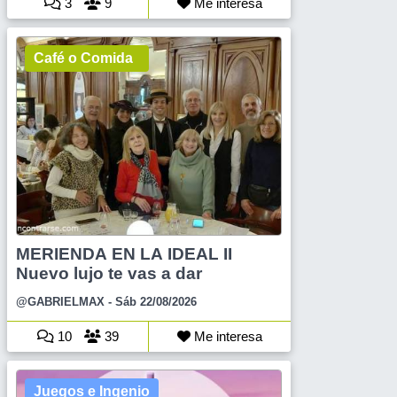
3
9
Me interesa
Café o Comida
MERIENDA EN LA IDEAL II
Nuevo lujo te vas a dar
@GABRIELMAX
- Sáb 22/08/2026
10
39
Me interesa
Juegos e Ingenio