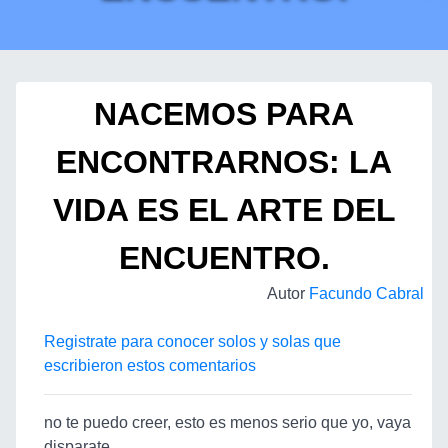
NACEMOS PARA
ENCONTRARNOS: LA
VIDA ES EL ARTE DEL
ENCUENTRO.
Autor
Facundo Cabral
Registrate para conocer solos y solas que
escribieron estos comentarios
no te puedo creer, esto es menos serio que yo, vaya
disparate