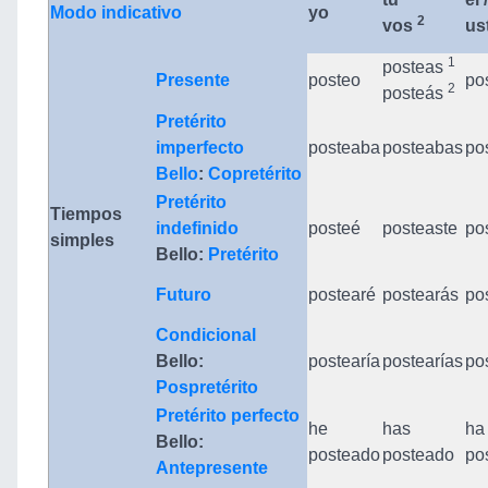
Modo indicativo
yo
2
vos
us
1
posteas
Presente
posteo
po
2
posteás
Pretérito
imperfecto
posteaba
posteabas
po
Bello
:
Copretérito
Pretérito
Tiempos
indefinido
posteé
posteaste
po
simples
Bello:
Pretérito
Futuro
postearé
postearás
po
Condicional
Bello:
postearía
postearías
po
Pospretérito
Pretérito perfecto
he
has
ha
Bello:
posteado
posteado
po
Antepresente