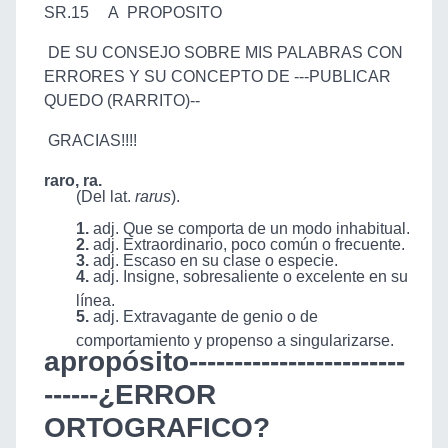
SR.15 A PROPOSITO
DE SU CONSEJO SOBRE MIS PALABRAS CON
ERRORES Y SU CONCEPTO DE ---PUBLICAR
QUEDO (RARRITO)--
GRACIAS!!!!
raro
, ra
.
(
Del
lat.
rarus
).
1.
adj.
Que se comporta de un modo inhabitual.
2.
adj.
Extraordinario, poco común o frecuente.
3.
adj.
Escaso en su clase o especie.
4.
adj.
Insigne, sobresaliente o excelente en su
línea.
5.
adj.
Extravagante de genio o de
comportamiento y propenso a singularizarse.
apropósito------------------------
------¿ERROR
ORTOGRAFICO?