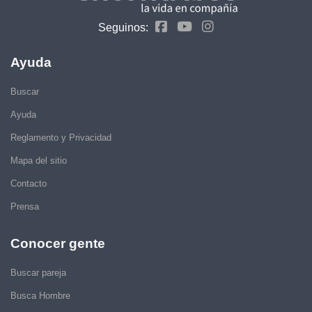
Seguinos:
Ayuda
Buscar
Ayuda
Reglamento y Privacidad
Mapa del sitio
Contacto
Prensa
Conocer gente
Buscar pareja
Busca Hombre