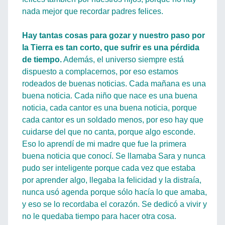
nada mejor que recordar padres felices.
Hay tantas cosas para gozar y nuestro paso por
la Tierra es tan corto, que sufrir es una pérdida
de tiempo.
Además, el universo siempre está
dispuesto a complacernos, por eso estamos
rodeados de buenas noticias. Cada mañana es una
buena noticia. Cada niño que nace es una buena
noticia, cada cantor es una buena noticia, porque
cada cantor es un soldado menos, por eso hay que
cuidarse del que no canta, porque algo esconde.
Eso lo aprendí de mi madre que fue la primera
buena noticia que conocí. Se llamaba Sara y nunca
pudo ser inteligente porque cada vez que estaba
por aprender algo, llegaba la felicidad y la distraía,
nunca usó agenda porque sólo hacía lo que amaba,
y eso se lo recordaba el corazón. Se dedicó a vivir y
no le quedaba tiempo para hacer otra cosa.