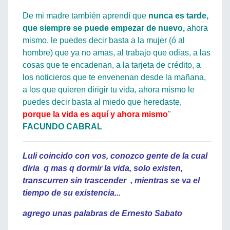
De mi madre también aprendí que
nunca es tarde,
que siempre se puede empezar de nuevo,
ahora
mismo, le puedes decir basta a la mujer (ó al
hombre) que ya no amas, al trabajo que odias, a las
cosas que te encadenan, a la tarjeta de crédito, a
los noticieros que te envenenan desde la mañana,
a los que quieren dirigir tu vida, ahora mismo le
puedes decir basta al miedo que heredaste,
porque
la vida es aquí y ahora mismo
"
FACUNDO CABRAL
Luli
coincido con vos, conozco gente de la cual
diria q mas q dormir la vida, solo existen,
transcurren sin trascender , mientras se va el
tiempo de su existencia...
agrego unas palabras de Ernesto Sabato