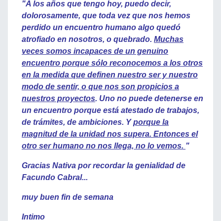
"A los años que tengo hoy, puedo decir,
dolorosamente, que toda vez que nos hemos
perdido un encuentro humano algo quedó
atrofiado en nosotros, o quebrado.
Muchas
veces somos incapaces de un genuino
encuentro porque sólo reconocemos a los otros
en la medida que definen nuestro ser y nuestro
modo de sentir, o que nos son propicios a
nuestros proyectos
. Uno no puede detenerse en
un encuentro porque está atestado de trabajos,
de trámites, de ambiciones. Y
porque la
magnitud de la unidad nos supera. Entonces el
otro ser humano no nos llega, no lo vemos.
"
Gracias Nativa por recordar la genialidad de
Facundo Cabral...
muy buen fin de semana
Intimo