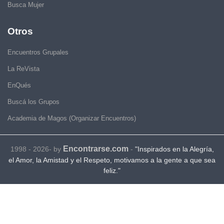
Busca Mujer
Otros
Encuentros Grupales
La ReVista
EnQués
Buscá los Grupos
Academia de Magos (Organizar Encuentros)
Encontrarse.com
1998 - 2026- by
-
"Inspirados en la Alegría,
el Amor, la Amistad y el Respeto, motivamos a la gente a que sea
feliz."