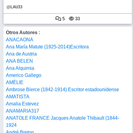
@LAU33
5
33
Otros Autores :
ANACAONA
Ana María Matute (1925-2014)Escritora
Ana de Austria
ANA BELEN
Ana Alquimia
Americo Gallego
AMÈLIE
Ambrose Bierce (1842-1914) Escritor estadounidense
AMATISTA
Amalia Estevez
ANAMARIA317
ANATOLE FRANCE Jacques Anatole Thibault (1844-
1924
André Breton