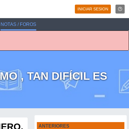
INICIAR SESION
NOTAS / FOROS
O , TAN DIFÍCIL ES
IERO,
ANTERIORES