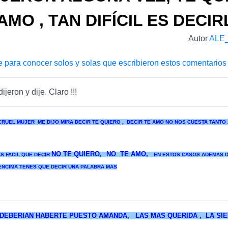
AMO , TAN DIFÍCIL ES DECIR
Autor
ALE
e para conocer solos y solas que escribieron estos comentarios
dijeron y dije. Claro !!!
CRUEL MUJER ME DIJO MIRA DECIR TE QUIERO , DECIR TE AMO NO NOS CUESTA TANTO 
NO TE QUIERO,
NO TE AMO,
AS FACIL QUE DECIR
EN ESTOS CASOS ADEMAS D
ENCIMA TENES QUE DECIR UNA PALABRA MAS
DEBERIAN HABERTE PUESTO AMANDA, LAS MAS QUERIDA , LA SI