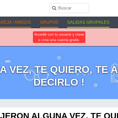
REJA / AMIGOS
GRUPOS
SALIDAS GRUPALES
Accedé con tu usuario y clave
o crea una cuenta gratis.
 VEZ, TE QUIERO, TE AM
DECIRLO !
IJERON ALGUNA VEZ, TE QU