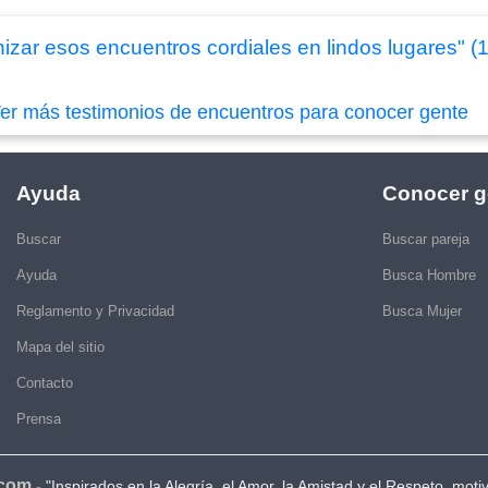
izar esos encuentros cordiales en lindos lugares" (
er más testimonios de encuentros para conocer gente
Ayuda
Conocer g
Buscar
Buscar pareja
Ayuda
Busca Hombre
Reglamento y Privacidad
Busca Mujer
Mapa del sitio
Contacto
Prensa
.com
-
"Inspirados en la Alegría, el Amor, la Amistad y el Respeto, moti