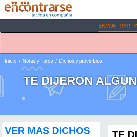
ENCONTRAR PA
Inicio
Notas y Foros
Dichos y proverbios
TE DIJERON ALGUNA
VER MAS DICHOS
TE D