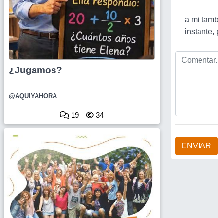
a mi tambi
instante,
¿Jugamos?
@AQUIYAHORA
19
34
ENVIAR