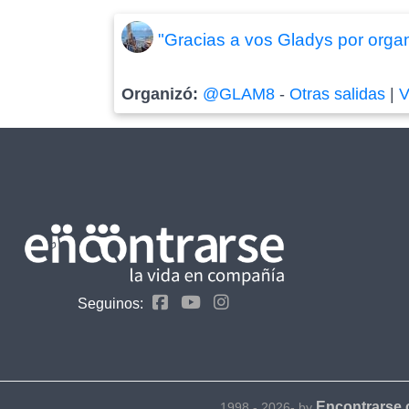
"Gracias a vos Gladys por organ
Organizó:
@GLAM8
-
Otras salidas
|
V
Seguinos:
Encontrarse
1998 - 2026- by