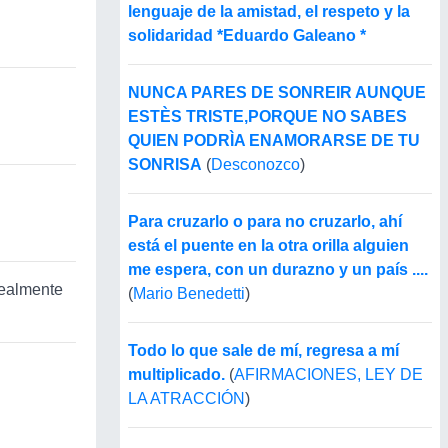
lenguaje de la amistad, el respeto y la
solidaridad *Eduardo Galeano *
NUNCA PARES DE SONREIR AUNQUE
ESTÈS TRISTE,PORQUE NO SABES
QUIEN PODRÌA ENAMORARSE DE TU
SONRISA
(
Desconozco
)
Para cruzarlo o para no cruzarlo, ahí
está el puente en la otra orilla alguien
me espera, con un durazno y un país ....
realmente
(
Mario Benedetti
)
Todo lo que sale de mí, regresa a mí
multiplicado.
(
AFIRMACIONES, LEY DE
LA ATRACCIÓN
)