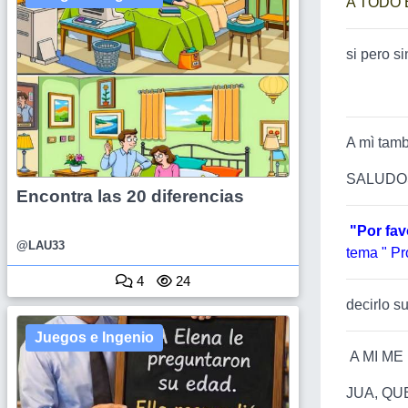
A TODO
si pero si
A mì tamb
SALUDO
Encontra las 20 diferencias
"Por fav
@LAU33
tema " Pr
4
24
decirlo sue
Juegos e Ingenio
A MI ME
JUA, QUE