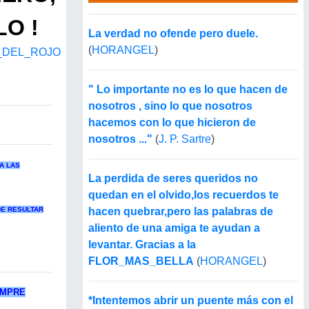
LO !
La verdad no ofende pero duele.
(
HORANGEL
)
_DEL_ROJO
" Lo importante no es lo que hacen de
nosotros , sino lo que nosotros
hacemos con lo que hicieron de
nosotros ..."
(
J. P. Sartre
)
A LAS
La perdida de seres queridos no
quedan en el olvido,los recuerdos te
E RESULTAR
hacen quebrar,pero las palabras de
aliento de una amiga te ayudan a
levantar. Gracias a la
FLOR_MAS_BELLA
(
HORANGEL
)
EMPRE
*Intentemos abrir un puente más con el