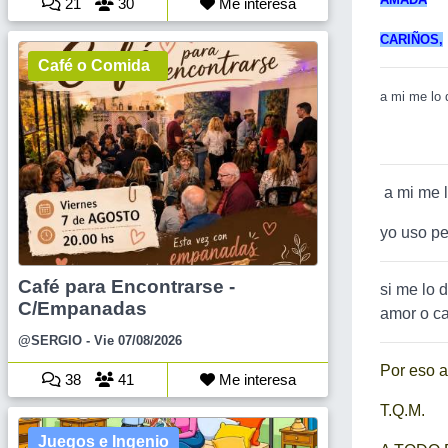
21
30
Me interesa
CARIÑOS,
Café o Comida
a mi me lo
a mi me l
yo uso pe
Café para Encontrarse -
si me lo 
C/Empanadas
amor o ca
@SERGIO
- Vie 07/08/2026
Por eso a
38
41
Me interesa
T.Q.M.
Juegos e Ingenio