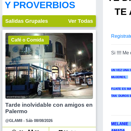
Y PROVERBIOS
TE 
Salidas Grupales
Ver Todas
Registrat
Café o Comida
Si !!!! Me 
UN VEZ UNA 
MUJERES,
FIJATE ES M
TAN DUROS 
Tarde inolvidable con amigos en
Palermo
@GLAM8
- Sáb 08/08/2026
MELANIE 
AMADA