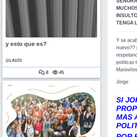
SEÑORA,
MUCHOS
INSULTO
TENGA 
Y se acabo
y esto que es?
nuevo?? p
respetand
@LAU33
politicas
Maravilo
8
45
Jorge
SI J
PROP
MAS 
POLI
POR 