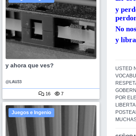
y perd
perdon
No nos
y líbr
y ahora que ves?
USTED N
VOCABUL
@LAU33
RESPET
GOBERNA
16
7
POR ELE
LIBERTA
POSTEAR
Juegos e Ingenio
MUCHAS