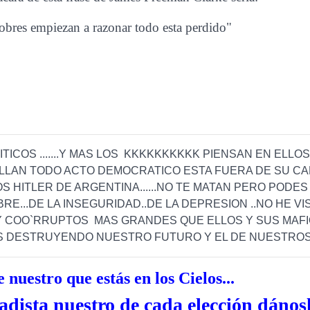
pobres empiezan a razonar todo esta perdido"
ITICOS .......Y MAS LOS KKKKKKKKKK PIENSAN EN ELLOS
LLAN TODO ACTO DEMOCRATICO ESTA FUERA DE SU C
LOS HITLER DE ARGENTINA......NO TE MATAN PERO PODE
RE...DE LA INSEGURIDAD..DE LA DEPRESION ..NO HE VI
Y COO`RRUPTOS MAS GRANDES QUE ELLOS Y SUS MAF
S DESTRUYENDO NUESTRO FUTURO Y EL DE NUESTROS
 nuestro que estás en los Cielos...
tadista
nuestro de cada elección dánosl