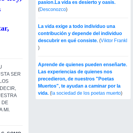
pasion.La vida es desierto y oasis.
s
(
Desconozco
)
La vida exige a todo individuo una
tar,
contribución y depende del individuo
descubrir en qué consiste.
(
Viktor Frankl
)
Aprende de quienes pueden enseñarte.
U
Las experiencias de quienes nos
USTA SER
precedieron, de nuestros "Poetas
LOS
Muertos", te ayudan a caminar por la
DECIR,
vida.
(
la sociedad de los poetas muerto
)
UESTRA
D DE
 MI.