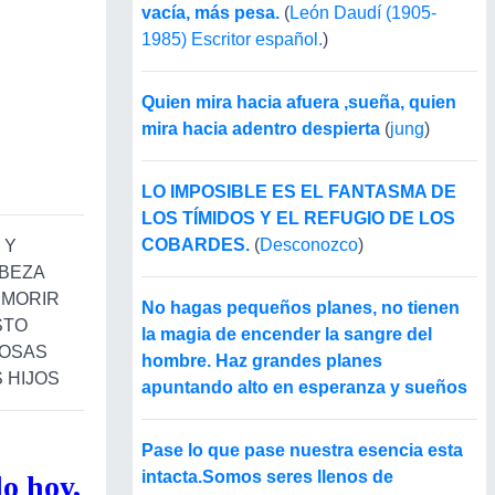
vacía, más pesa.
(
León Daudí (1905-
1985) Escritor español.
)
Quien mira hacia afuera ,sueña, quien
mira hacia adentro despierta
(
jung
)
LO IMPOSIBLE ES EL FANTASMA DE
LOS TÍMIDOS Y EL REFUGIO DE LOS
COBARDES.
(
Desconozco
)
 Y
ABEZA
S MORIR
No hagas pequeños planes, no tienen
STO
la magia de encender la sangre del
IOSAS
hombre. Haz grandes planes
 HIJOS
apuntando alto en esperanza y sueños
Pase lo que pase nuestra esencia esta
intacta.Somos seres llenos de
o hoy,