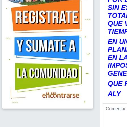
SIN 
TOTA
QUE 
TIEMP
EN U
PLAN
EN L
IMPOS
GENE
QUE 
ALY