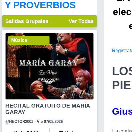
Y PROVERBIOS
ele
Salidas Grupales
Ver Todas
Música
Registrat
LO
PIE
RECITAL GRATUITO DE MARÍA
Gius
GARAY
@HECTOR2003
- Vie 07/08/2026
La contr