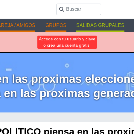
REJA / AMIGOS
GRUPOS
SALIDAS GRUPALES
Accedé con tu usuario y clave
o crea una cuenta gratis.
en las proximas eleccion
 en las proximas genera
POLITICO piensa en las prox