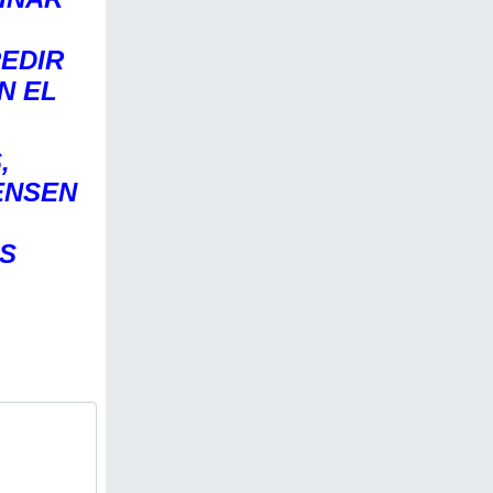
EDIR
N EL
,
ENSEN
AS