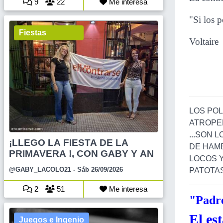
9
22
Me interesa
"Si los 
Fiestas
Voltaire
LOS POL
ATROPE
...SON 
¡LLEGO LA FIESTA DE LA
DE HAMB
PRIMAVERA !, CON GABY Y AN
LOCOS 
@GABY_LACOLO21
- Sáb 26/09/2026
PATOTA
2
51
Me interesa
"Padre
El
es
Juegos e Ingenio