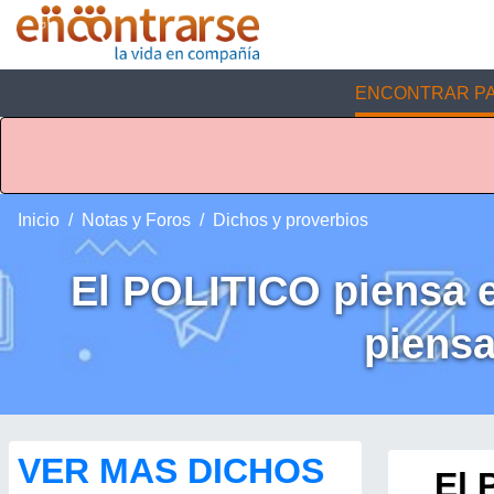
ENCONTRAR PA
Inicio
Notas y Foros
Dichos y proverbios
El POLITICO piensa 
piensa
VER MAS DICHOS
El 