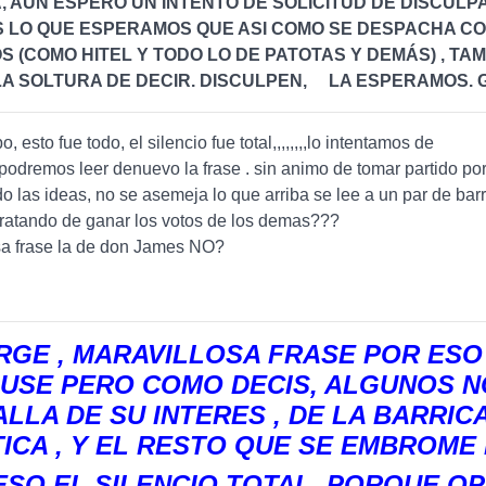
 AUN ESPERO UN INTENTO DE SOLICITUD DE DISCULP
 LO QUE ESPERAMOS QUE ASI COMO SE DESPACHA C
S (COMO HITEL Y TODO LO DE PATOTAS Y DEMÁS) , TA
LA SOLTURA DE DECIR. DISCULPEN, LA ESPERAMOS. 
, esto fue todo, el silencio fue total,,,,,,,,lo intentamos de
odremos leer denuevo la frase . sin animo de tomar partido por
o las ideas, no se asemeja lo que arriba se lee a un par de bar
 tratando de ganar los votos de los demas???
sa frase la de don James NO?
ORGE , MARAVILLOSA FRASE POR ESO
USE PERO COMO DECIS, ALGUNOS N
ALLA DE SU INTERES , DE LA BARRIC
TICA , Y EL RESTO QUE SE EMBROME
ESO EL SILENCIO TOTAL, PORQUE OP