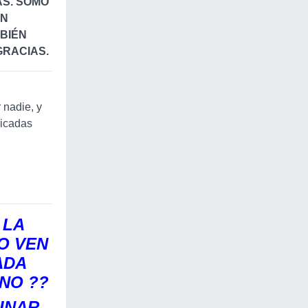
AS. SOMO
ON
MBIÉN
GRACIAS.
 nadie, y
ricadas
 LA
O VEN
ADA
 NO ??
INAR