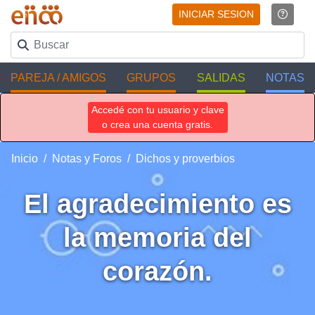
INICIAR SESION
PAREJA / AMIGOS
GRUPOS
SALIDAS
NOTAS
Accedé con tu usuario y clave
o crea una cuenta gratis.
Inicio
Notas y Foros
Dichos y proverbios
El agradecimiento es
la memoria del
corazón.