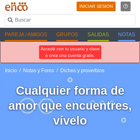
INICIAR SESION
PAREJA / AMIGOS
GRUPOS
SALIDAS
NOTAS
Accedé con tu usuario y clave
o crea una cuenta gratis.
Inicio
Notas y Foros
Dichos y proverbios
Cualquier forma de
amor que encuentres,
vívelo