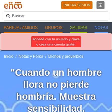
INICIAR SESION
PAREJA / AMIGOS
GRUPOS
SALIDAS
NOTAS
Accedé con tu usuario y clave
o crea una cuenta gratis.
Inicio
Notas y Foros
Dichos y proverbios
"Cuando un hombre
llora no pierde
hombría. Muestra
sensibilidad.