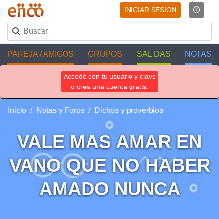
INICIAR SESION
PAREJA / AMIGOS
GRUPOS
SALIDAS
NOTAS
Accedé con tu usuario y clave
o crea una cuenta gratis.
Inicio
Notas y Foros
Dichos y proverbios
VALE MAS AMAR EN
VANO QUE NO HABER
AMADO NUNCA