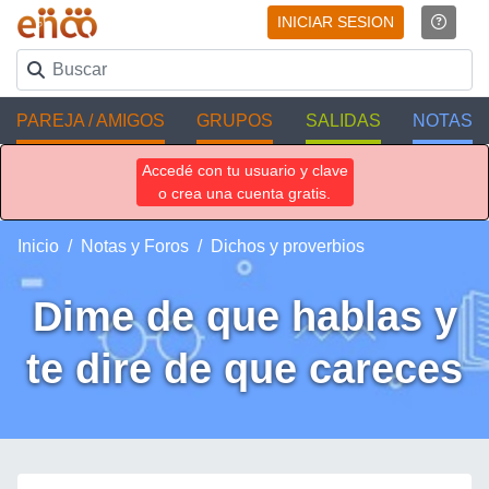
INICIAR SESION
PAREJA / AMIGOS
GRUPOS
SALIDAS
NOTAS
Accedé con tu usuario y clave
o crea una cuenta gratis.
Inicio
Notas y Foros
Dichos y proverbios
Dime de que hablas y
te dire de que careces