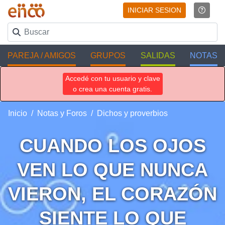
INICIAR SESION
PAREJA / AMIGOS
GRUPOS
SALIDAS
NOTAS
Accedé con tu usuario y clave
o crea una cuenta gratis.
Inicio
Notas y Foros
Dichos y proverbios
CUANDO LOS OJOS
VEN LO QUE NUNCA
VIERON, EL CORAZÓN
SIENTE LO QUE