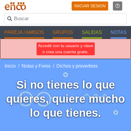
INICIAR SESION
PAREJA / AMIGOS
GRUPOS
SALIDAS
NOTAS
Accedé con tu usuario y clave
o crea una cuenta gratis.
Inicio
Notas y Foros
Dichos y proverbios
Si no tienes lo que
quieres, quiere mucho
lo que tienes.