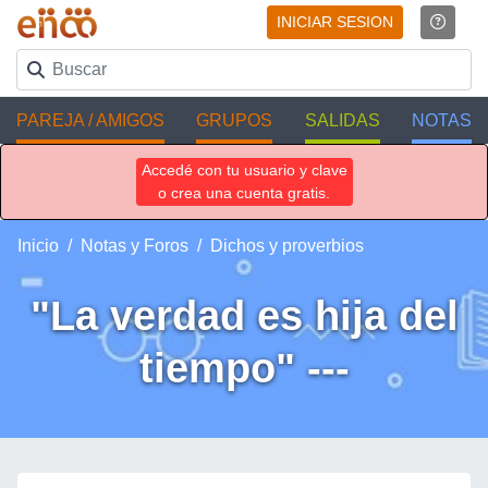
INICIAR SESION
PAREJA / AMIGOS
GRUPOS
SALIDAS
NOTAS
Accedé con tu usuario y clave
o crea una cuenta gratis.
Inicio
Notas y Foros
Dichos y proverbios
"La verdad es hija del
tiempo" ---