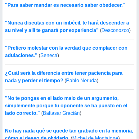
"Para saber mandar es necesario saber obedecer."
"Nunca discutas con un imbécil, te hará descender a
su nivel y allí te ganará por experiencia"
(
Desconozco
)
"Prefiero molestar con la verdad que complacer con
adulaciones."
(
Seneca
)
¿Cuál será la diferencia entre tener paciencia para
nada y perder el tiempo?
(
Pablo Neruda
)
"No te pongas en el lado malo de un argumento,
simplemente porque tu oponente se ha puesto en el
lado correcto."
(
Baltasar Gracián
)
No hay nada què se quede tan grabado en la memoria,
còmo el deseo de olvidarlo.
(
Michel de Montaigne
)