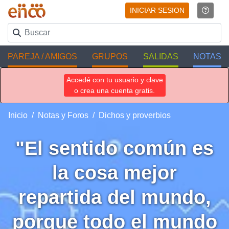
INICIAR SESION
PAREJA / AMIGOS
GRUPOS
SALIDAS
NOTAS
Accedé con tu usuario y clave
o crea una cuenta gratis.
Inicio
Notas y Foros
Dichos y proverbios
"El sentido común es
la cosa mejor
repartida del mundo,
porque todo el mundo