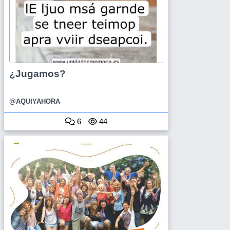
¿Jugamos?
@AQUIYAHORA
6
44