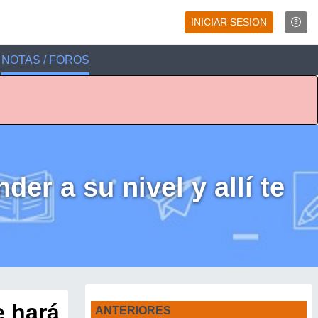
INICIAR SESION
NOTAS / FOROS
er a su nivel y allí te
e hará
ANTERIORES