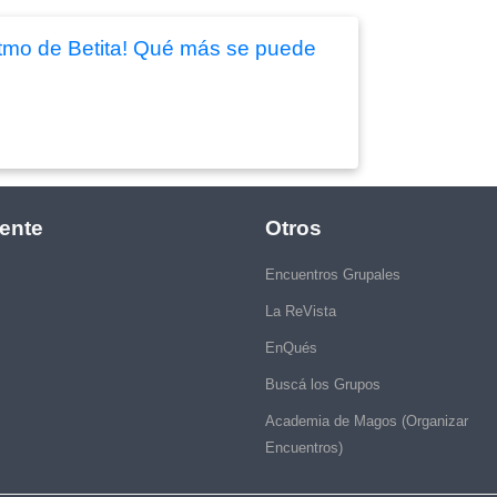
ritmo de Betita! Qué más se puede
ente
Otros
Encuentros Grupales
La ReVista
EnQués
Buscá los Grupos
Academia de Magos (Organizar
Encuentros)