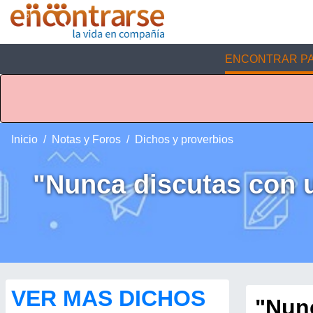
ENCONTRAR PA
Inicio
Notas y Foros
Dichos y proverbios
"Nunca discutas con un
VER MAS DICHOS
"Nunc