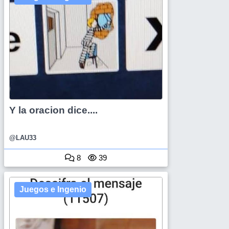
Y la oracion dice....
@LAU33
8
39
Juegos e Ingenio