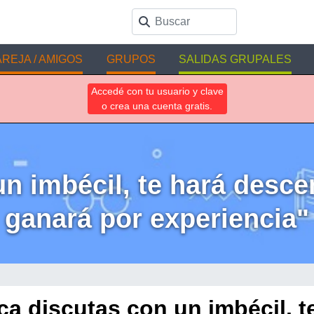
REJA / AMIGOS
GRUPOS
SALIDAS GRUPALES
Accedé con tu usuario y clave
o crea una cuenta gratis.
 imbécil, te hará descend
ganará por experiencia"
a discutas con un imbécil, t