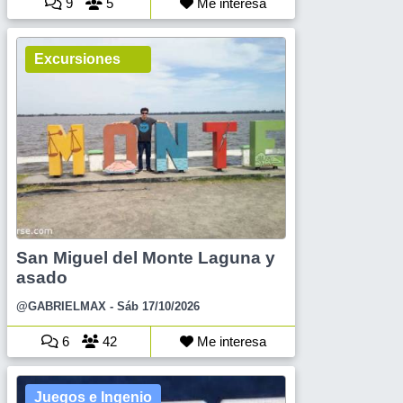
9
5
Me interesa
Excursiones
San Miguel del Monte Laguna y
asado
@GABRIELMAX
- Sáb 17/10/2026
6
42
Me interesa
Juegos e Ingenio