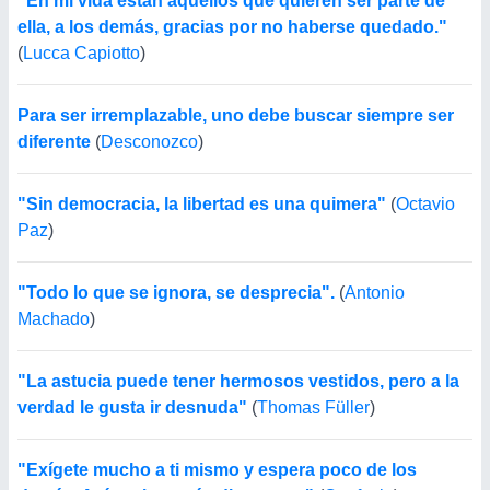
"En mi vida están aquellos que quieren ser parte de
ella, a los demás, gracias por no haberse quedado."
(
Lucca Capiotto
)
Para ser irremplazable, uno debe buscar siempre ser
diferente
(
Desconozco
)
"Sin democracia, la libertad es una quimera"
(
Octavio
Paz
)
"Todo lo que se ignora, se desprecia".
(
Antonio
Machado
)
"La astucia puede tener hermosos vestidos, pero a la
verdad le gusta ir desnuda"
(
Thomas Füller
)
"Exígete mucho a ti mismo y espera poco de los