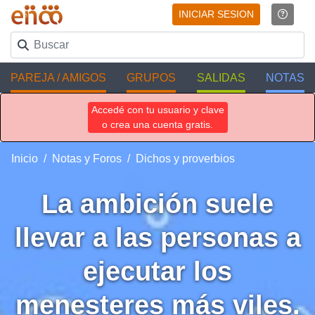
INICIAR SESION
PAREJA / AMIGOS
GRUPOS
SALIDAS
NOTAS
Accedé con tu usuario y clave
o crea una cuenta gratis.
Inicio
Notas y Foros
Dichos y proverbios
La ambición suele
llevar a las personas a
ejecutar los
menesteres más viles.