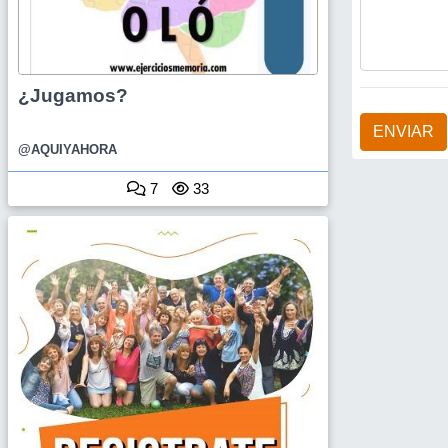
¿Jugamos?
ENVIAR
@AQUIYAHORA
7
33