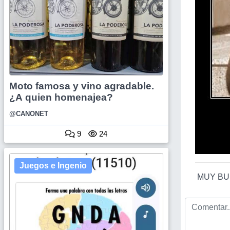
Moto famosa y vino agradable.
¿A quien homenajea?
@CANONET
9
24
Juegos e Ingenio
MUY BUE