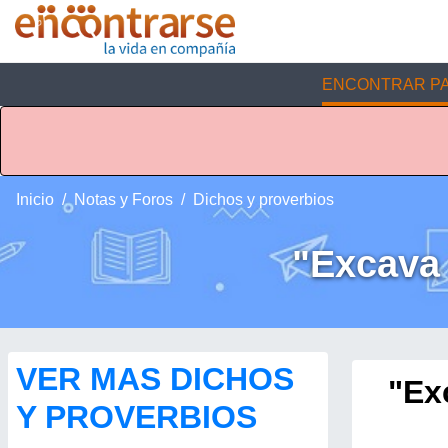
ENCONTRAR PA
Inicio
Notas y Foros
Dichos y proverbios
"Excava 
VER MAS DICHOS
"Ex
Y PROVERBIOS