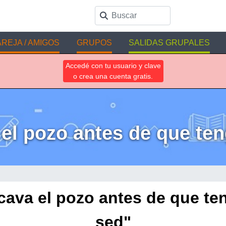
REJA / AMIGOS
GRUPOS
SALIDAS GRUPALES
Accedé con tu usuario y clave
o crea una cuenta gratis.
el pozo antes de que te
cava el pozo antes de que te
sed"