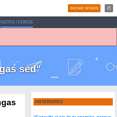
INICIAR SESION
NOTAS / FOROS
ngas sed"
ngas
ANTERIORES