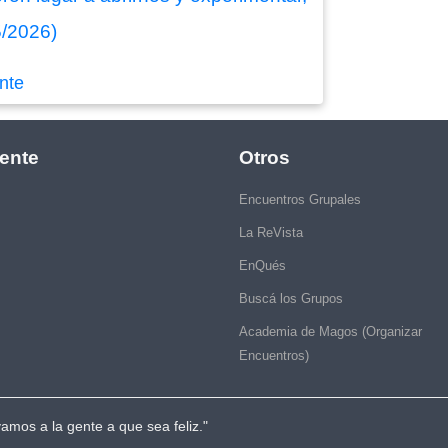
5/2026)
nte
ente
Otros
Encuentros Grupales
La ReVista
EnQués
Buscá los Grupos
Academia de Magos (Organizar
Encuentros)
vamos a la gente a que sea feliz."