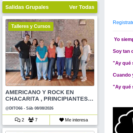
Salidas Grupales
Ver Todas
Registrat
Talleres y Cursos
Yo siemp
Soy tan 
"Ay qué 
Cuando y
"Ay qué 
AMERICANO Y ROCK EN
CHACARITA , PRINCIPIANTES Y
N
@DITO66
- Sáb 08/08/2026
2
7
Me interesa