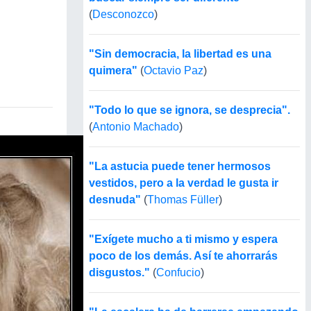
(
Desconozco
)
"Sin democracia, la libertad es una
quimera"
(
Octavio Paz
)
"Todo lo que se ignora, se desprecia".
(
Antonio Machado
)
"La astucia puede tener hermosos
vestidos, pero a la verdad le gusta ir
desnuda"
(
Thomas Füller
)
"Exígete mucho a ti mismo y espera
poco de los demás. Así te ahorrarás
disgustos."
(
Confucio
)