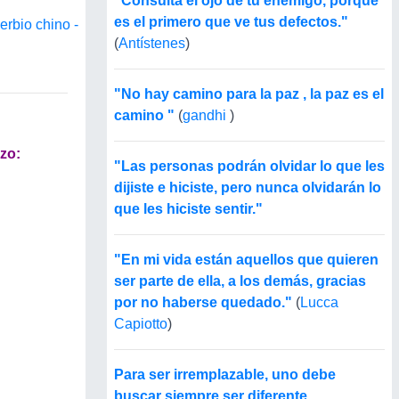
"Consulta el ojo de tu enemigo, porque
es el primero que ve tus defectos."
erbio chino -
(
Antístenes
)
"No hay camino para la paz , la paz es el
camino "
(
gandhi
)
zo:
"Las personas podrán olvidar lo que les
dijiste e hiciste, pero nunca olvidarán lo
que les hiciste sentir."
"En mi vida están aquellos que quieren
ser parte de ella, a los demás, gracias
por no haberse quedado."
(
Lucca
Capiotto
)
Para ser irremplazable, uno debe
buscar siempre ser diferente