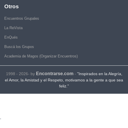
Otros
Encuentros Grupales
La ReVista
EnQués
Buscá los Grupos
Academia de Magos (Organizar Encuentros)
Encontrarse.com
1998 - 2026- by
-
"Inspirados en la Alegría,
el Amor, la Amistad y el Respeto, motivamos a la gente a que sea
feliz."
.