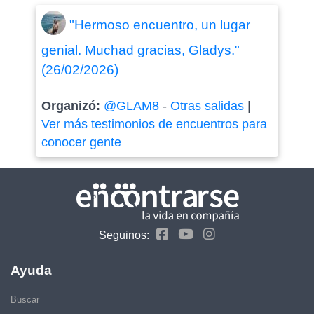
"Hermoso encuentro, un lugar
genial. Muchad gracias, Gladys."
(26/02/2026)
Organizó:
@GLAM8
-
Otras salidas
|
Ver más testimonios de encuentros para
conocer gente
Seguinos:
Ayuda
Buscar