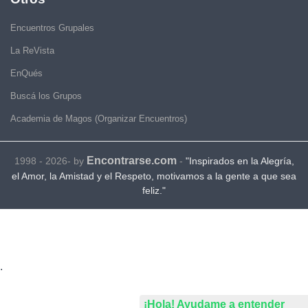
Encuentros Grupales
La ReVista
EnQués
Buscá los Grupos
Academia de Magos (Organizar Encuentros)
Encontrarse.com
1998 - 2026- by
-
"Inspirados en la Alegría,
el Amor, la Amistad y el Respeto, motivamos a la gente a que sea
feliz."
.
¡Hola! Ayudame a entender