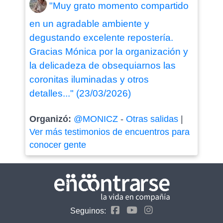
"Muy grato momento compartido
en un agradable ambiente y
degustando excelente repostería.
Gracias Mónica por la organización y
la delicadeza de obsequiarnos las
coronitas iluminadas y otros
detalles..." (23/03/2026)
Organizó:
@MONICZ
-
Otras salidas
|
Ver más testimonios de encuentros para
conocer gente
Seguinos: