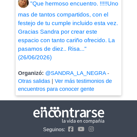
"Que hermoso encuentro. !!!!!Uno
mas de tantos compartidos, con el
festejo de tu cumple incluido esta vez.
Gracias Sandra por crear este
espacio con tanto cariño ofrecido. La
pasamos de diez.. Risa..."
(26/06/2026)
Organizó:
@SANDRA_LA_NEGRA
-
Otras salidas
|
Ver más testimonios de
encuentros para conocer gente
Seguinos: