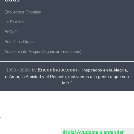
Encuentros Grupales
La ReVista
EnQués
Buscá los Grupos
Academia de Magos (Organizar Encuentros)
Encontrarse.com
1998 - 2026- by
-
"Inspirados en la Alegría,
el Amor, la Amistad y el Respeto, motivamos a la gente a que sea
feliz."
.
¡Hola! Ayudame a entender