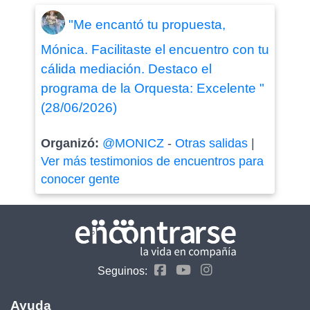
"Me encantó tu propuesta,
Mónica. Facilitaste el encuentro con tu
cálida mediación. Destaco el
programa de la Orquesta: Excelente "
(28/06/2026)
Organizó:
@MONICZ
-
Otras salidas
|
Ver más testimonios de encuentros para
conocer gente
Seguinos:
Ayuda