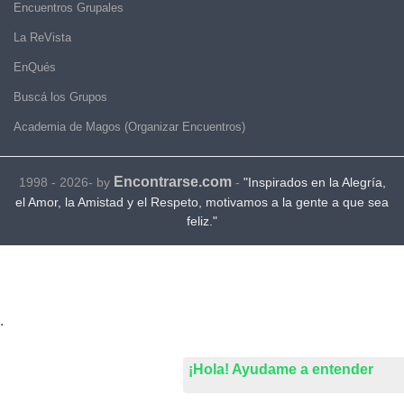
Encuentros Grupales
La ReVista
EnQués
Buscá los Grupos
Academia de Magos (Organizar Encuentros)
Encontrarse.com
1998 - 2026- by
-
"Inspirados en la Alegría,
el Amor, la Amistad y el Respeto, motivamos a la gente a que sea
feliz."
.
¡Hola! Ayudame a entender