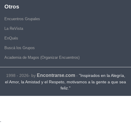
Otros
Encuentros Grupales
La ReVista
EnQués
Buscá los Grupos
Academia de Magos (Organizar Encuentros)
Encontrarse.com
1998 - 2026- by
-
"Inspirados en la Alegría,
el Amor, la Amistad y el Respeto, motivamos a la gente a que sea
feliz."
.