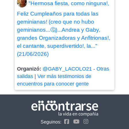
"Hermosa fiesta, como ninguna!,
Feliz Cumpleaños para todas las
geminianas! (creo que no hubo
geminianos...🤔)...Andrea y Gaby,
grandes Organizadoras y Anfitrionas!,
el cantante, superdivertido!, la..."
(21/06/2026)
Organizó:
@GABY_LACOLO21
-
Otras
salidas
|
Ver más testimonios de
encuentros para conocer gente
Seguinos: