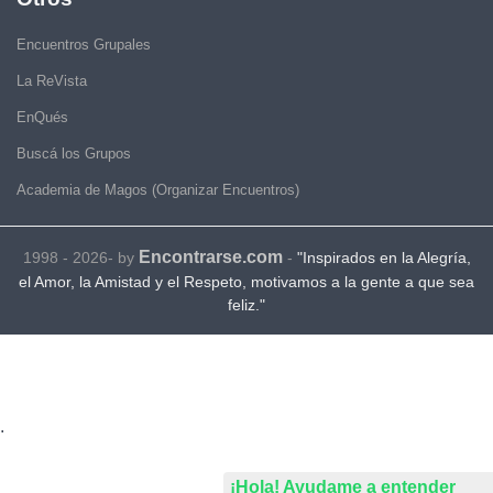
Encuentros Grupales
La ReVista
EnQués
Buscá los Grupos
Academia de Magos (Organizar Encuentros)
Encontrarse.com
1998 - 2026- by
-
"Inspirados en la Alegría,
el Amor, la Amistad y el Respeto, motivamos a la gente a que sea
feliz."
.
¡Hola! Ayudame a entender