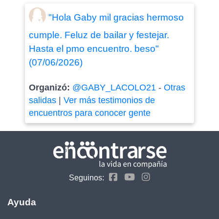
"Hola Gaby mil gracias hermoso
cumple. Feluz de bailar y festejar.
Hasta el pmo encuentro. beso"
(07/06/2026)
Organizó:
@GABY_LACOLO21
-
Otras
salidas
|
Ver más testimonios de
encuentros para conocer gente
Seguinos:
Ayuda