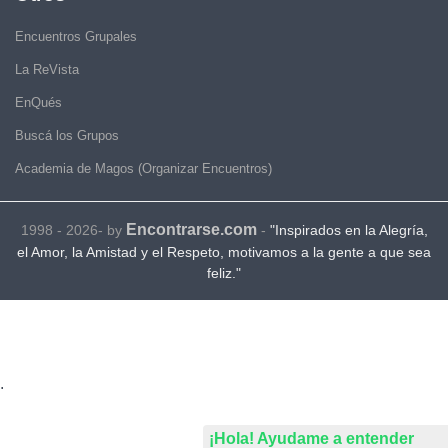
Encuentros Grupales
La ReVista
EnQués
Buscá los Grupos
Academia de Magos (Organizar Encuentros)
Encontrarse.com
1998 - 2026- by
-
"Inspirados en la Alegría,
el Amor, la Amistad y el Respeto, motivamos a la gente a que sea
feliz."
.
¡Hola! Ayudame a entender