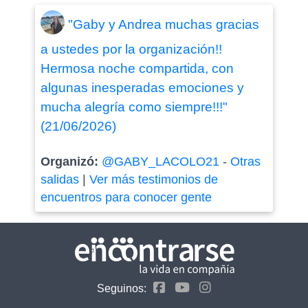
"Gaby y Andrea muchas gracias
a ustedes por la organización!!
Hermosa noche compartida, con
algunas inesperadas emociones y
mucha alegría como siempre!!!"
(21/06/2026)
Organizó:
@GABY_LACOLO21
-
Otras
salidas
|
Ver más testimonios de
encuentros para conocer gente
Seguinos: