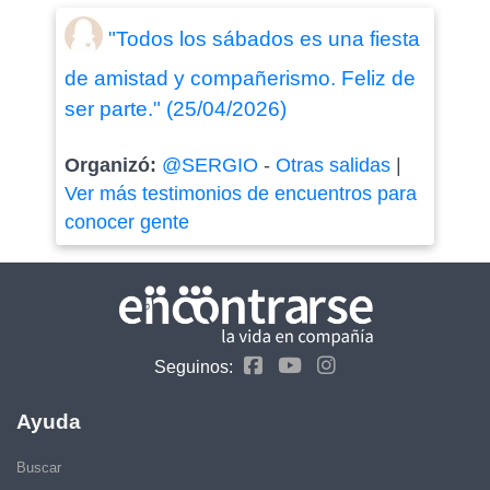
"Todos los sábados es una fiesta
de amistad y compañerismo. Feliz de
ser parte." (25/04/2026)
Organizó:
@SERGIO
-
Otras salidas
|
Ver más testimonios de encuentros para
conocer gente
Seguinos:
Ayuda
Buscar