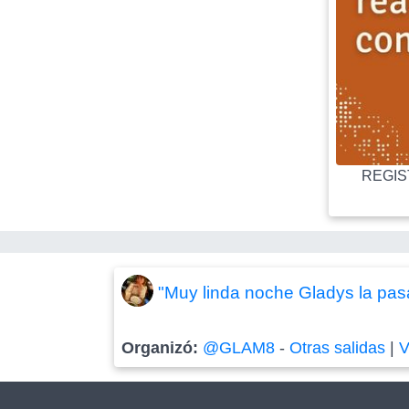
REGIST
"Muy linda noche Gladys la pas
Organizó:
@GLAM8
-
Otras salidas
|
V