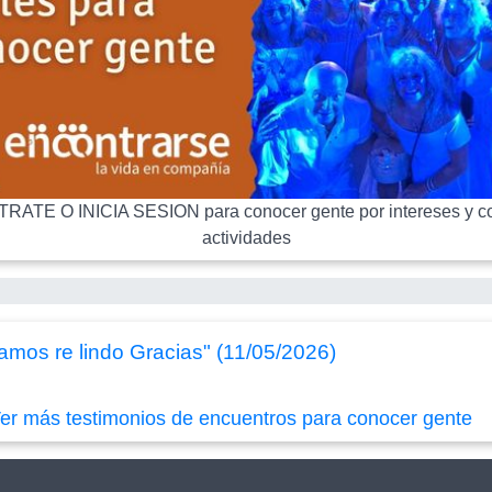
RATE O INICIA SESION para conocer gente por intereses y co
actividades
amos re lindo Gracias" (11/05/2026)
er más testimonios de encuentros para conocer gente