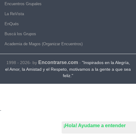
Encuentros Grupales
La ReVista
EnQués
Buscá los Grupos
Academia de Magos (Organizar Encuentros)
Encontrarse.com
1998 - 2026- by
-
"Inspirados en la Alegría,
el Amor, la Amistad y el Respeto, motivamos a la gente a que sea
feliz."
.
¡Hola! Ayudame a entender