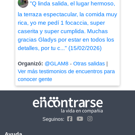
"Q linda salida, el lugar hermoso,
la terraza espectacular, la comida muy
rica, yo me pedí 1 focaccia, super
caserita y super cumplida. Muchas
gracias Gladys por estar en todos los
detalles, por tu c..." (15/02/2026)
Organizó:
@GLAM8
-
Otras salidas
|
Ver más testimonios de encuentros para
conocer gente
Seguinos:
Ayuda