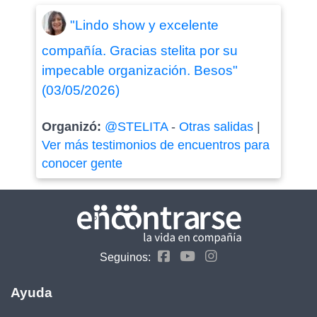
"Lindo show y excelente
compañía. Gracias stelita por su
impecable organización. Besos"
(03/05/2026)
Organizó:
@STELITA
-
Otras salidas
|
Ver más testimonios de encuentros para
conocer gente
Seguinos:
Ayuda