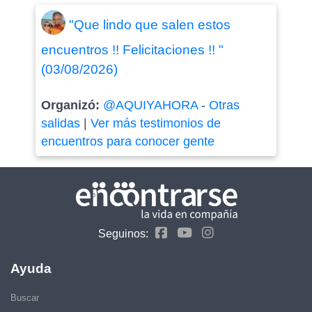
"Que lindo que salen estos
encuentros !! Felicitaciones !! "
(03/08/2026)
Organizó:
@AQUIYAHORA
-
Otras
salidas
|
Ver más testimonios de
encuentros para conocer gente
Seguinos:
Ayuda
Buscar