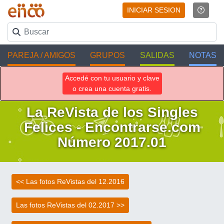
INICIAR SESION
PAREJA / AMIGOS
GRUPOS
SALIDAS
NOTAS
Accedé con tu usuario y clave
o crea una cuenta gratis.
La ReVista de los Singles
Felices - Encontrarse.com
Número 2017.01
<< Las fotos ReVistas del 12.2016
Las fotos ReVistas del 02.2017 >>