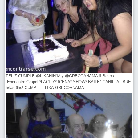
FELIZ CUMPLE @LIKANINJA y @GRECOANAMA !! Besos
:Encuentro Grupal *LACITY* !CENA* SHOW* BAILE* CANILLALIBRE
h/las 6hs! CUMPLE : LIKA-GRECOANAMA