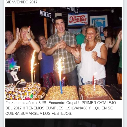
BIENVENIDO 2017
Feliz cumpleaños x 3 !!!! :Encuentro Grupal !! PRIMER CATALEJO
DEL 2017 !! TENEMOS CUMPLES....SILVANA68 Y....QUIEN SE
QUIERA SUMARSE A LOS FESTEJOS.