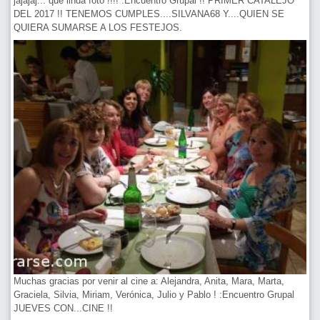
jajajaj... que linda foto !!!! :Encuentro Grupal !! PRIMER CATALEJO
DEL 2017 !! TENEMOS CUMPLES....SILVANA68 Y....QUIEN SE
QUIERA SUMARSE A LOS FESTEJOS.
Muchas gracias por venir al cine a: Alejandra, Anita, Mara, Marta,
Graciela, Silvia, Miriam, Verónica, Julio y Pablo ! :Encuentro Grupal
JUEVES CON...CINE !!