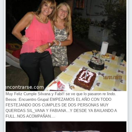
Muy Feliz Cumple Silvana y Fabi!! se ve que lo pasaron re lindo.
Besos :Encuentro Grupal EMPEZAMOS EL AÑO CON TODO
FESTEJANDO DOS CUMPLES DE DOS PERSONAS MUY
QUERIDAS SIL_VANA Y FABIANA...Y DESDE YA BAILANDO A
FULL..NOS ACOMPAÑAN....