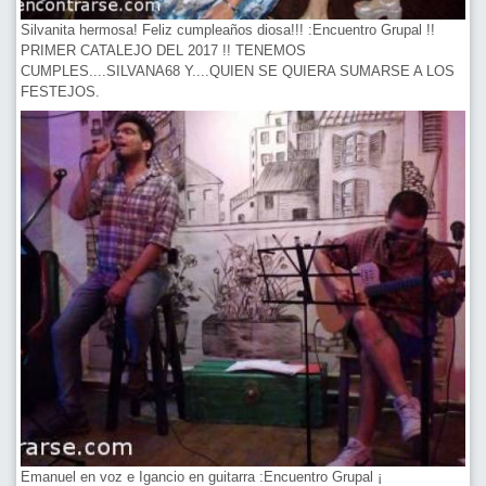
Silvanita hermosa! Feliz cumpleaños diosa!!! :Encuentro Grupal !!
PRIMER CATALEJO DEL 2017 !! TENEMOS
CUMPLES....SILVANA68 Y....QUIEN SE QUIERA SUMARSE A LOS
FESTEJOS.
Emanuel en voz e Igancio en guitarra :Encuentro Grupal ¡