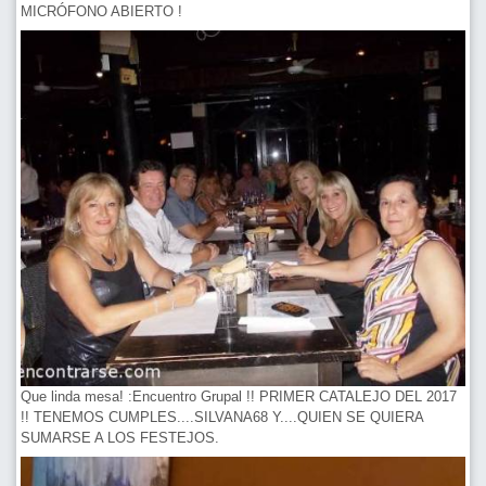
MICRÓFONO ABIERTO !
Que linda mesa! :Encuentro Grupal !! PRIMER CATALEJO DEL 2017
!! TENEMOS CUMPLES....SILVANA68 Y....QUIEN SE QUIERA
SUMARSE A LOS FESTEJOS.