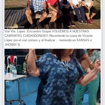
Vial Vte. Lopez :Encuentro Grupal VOLVEMOS A NUESTRAS
CAMINATAS CUIDANDONOS!!! Recorriendo la costa de Vicente
López por el vial costero y al finalizar… merienda en KANSAS o
JHONNY B.