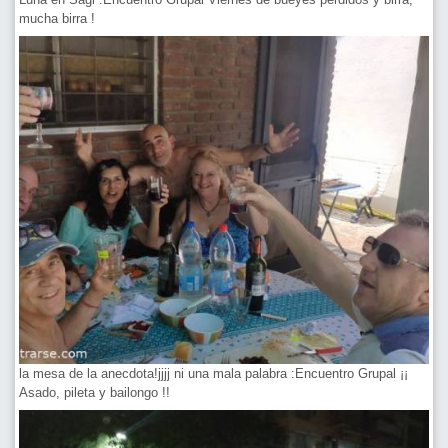
mucha birra !
la mesa de la anecdota!jjjj ni una mala palabra :Encuentro Grupal ¡¡
Asado, pileta y bailongo !!