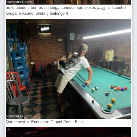
no lo puedo creer! es su jenga conoces sus piezas jaajjj :Encuentro
Grupal ¡¡ Asado, pileta y bailongo !!
Que maestro :Encuentro Grupal Pool - Billar