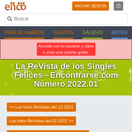
INICIAR SESION
PAREJA / AMIGOS
GRUPOS
SALIDAS
NOTAS
Accedé con tu usuario y clave
o crea una cuenta gratis.
La ReVista de los Singles
Felices - Encontrarse.com
Número 2022.01
<< Las fotos ReVistas del 12.2021
Las fotos ReVistas del 02.2022 >>