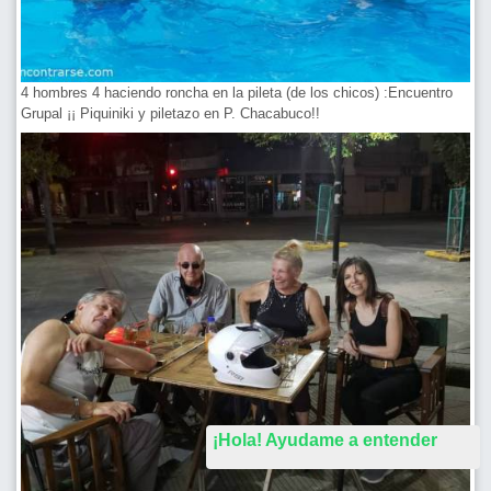
4 hombres 4 haciendo roncha en la pileta (de los chicos) :Encuentro
Grupal ¡¡ Piquiniki y piletazo en P. Chacabuco!!
¡Hola! Ayudame a entender