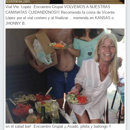
Vial Vte. Lopez :Encuentro Grupal VOLVEMOS A NUESTRAS
CAMINATAS CUIDANDONOS!!! Recorriendo la costa de Vicente
López por el vial costero y al finalizar… merienda en KANSAS o
JHONNY B.
sn el salad bar! :Encuentro Grupal ¡¡ Asado, pileta y bailongo !!