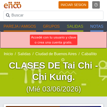
INICIAR SESION
PAREJA / AMIGOS
GRUPOS
SALIDAS
NOTAS
Accedé con tu usuario y clave
o crea una cuenta gratis.
Inicio
Salidas
Ciudad de Buenos Aires
Caballito
CLASES DE Tai Chi -
Chi Kung.
(Mié 03/06/2026)