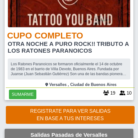
CUPO COMPLETO
OTRA NOCHE A PURO ROCK!! TRIBUTO A
LOS RATONES PARANOICOS
Los Ratones Paranoicos se formaron oficialmente el 14 de octubre
de 1983 en el barrio de Villa Devoto, Buenos Aires. Fundada por
Juanse (Juan Sebastián Gutiérrez) Son una de las bandas pioneras y
más emblemáticas del rock and roll en Argentina. Su estilo está
profundamente influenciado por leyendas como los Rolling Stones.
Versalles , Ciudad de Buenos Aires
Hoy te invito
19
10
SUMARME
REGISTRATE PARA VER SALIDAS
EN BASE A TUS INTERESES
Salidas Pasadas de Versalles