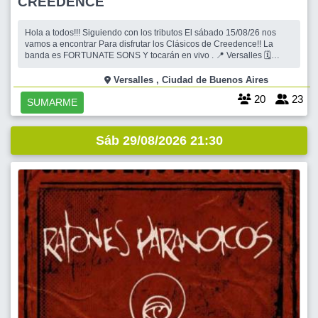
CREEDENCE
Hola a todos!!! Siguiendo con los tributos El sábado 15/08/26 nos
vamos a encontrar Para disfrutar los Clásicos de Creedence!! La
banda es FORTUNATE SONS Y tocarán en vivo . 📍 Versalles 🗓
Sábado 15/08/26 🕗 21 hs Nos encontramos a las 21hs para
acomodarnos, charlar y tomar algo. TE PIDO POR FAVOR QUE LEAS
Versalles , Ciudad de Buenos Aires
ATENTAMEN
20
23
SUMARME
Sáb 29/08/2026 21:30