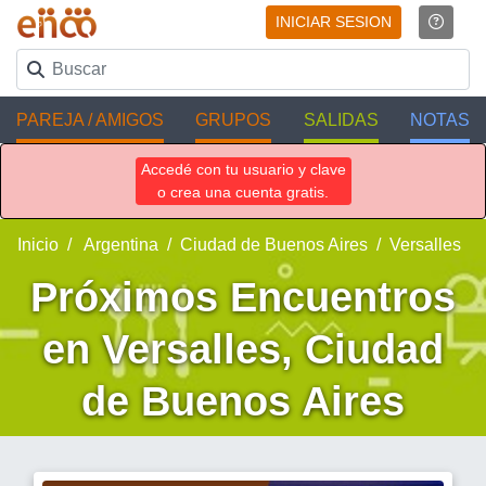
INICIAR SESION
PAREJA / AMIGOS
GRUPOS
SALIDAS
NOTAS
Accedé con tu usuario y clave
o crea una cuenta gratis.
Inicio
Argentina
Ciudad de Buenos Aires
Versalles
Próximos Encuentros
en Versalles, Ciudad
de Buenos Aires