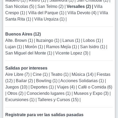
Madero (1)
|
Retiro (1)
|
Saavedra (1)
|
San Cristobal (1)
|
San Nicolas (5)
|
San Telmo (2)
|
Versalles (2)
|
Villa
Crespo (1)
|
Villa del Parque (1)
|
Villa Devoto (4)
|
Villa
Santa Rita (1)
|
Villa Urquiza (1)
|
Buenos Aires (12)
Alte. Brown (1)
|
Ituzaingo (1)
|
Lanus (1)
|
Lobos (1)
|
Lujan (1)
|
Morón (1)
|
Ramos Mejía (1)
|
San Isidro (1)
|
San Miguel del Monte (1)
|
Vicente Lopez (3)
|
Salidas por intereses
Aire Libre (7)
|
Cine (1)
|
Teatro (1)
|
Música (14)
|
Fiestas
(12)
|
Bailar (2)
|
Bowling (1)
|
Acciones Solidarias (1)
|
Juegos (10)
|
Deportes (1)
|
Viajes (4)
|
Café o Comida (6)
|
Otros (2)
|
Conociendo lugares (1)
|
Museos y Expo (3)
|
Excursiones (1)
|
Talleres y Cursos (15)
|
Registrate para ver las salidas pasadas