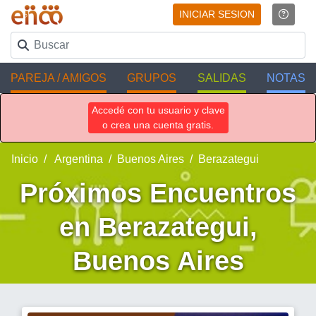
INICIAR SESION
PAREJA / AMIGOS
GRUPOS
SALIDAS
NOTAS
Accedé con tu usuario y clave
o crea una cuenta gratis.
Inicio
Argentina
Buenos Aires
Berazategui
Próximos Encuentros
en Berazategui,
Buenos Aires