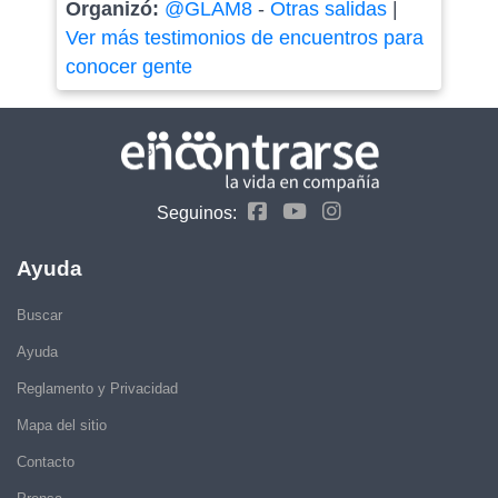
Organizó:
@GLAM8
-
Otras salidas
|
Ver más testimonios de encuentros para
conocer gente
Seguinos:
Ayuda
Buscar
Ayuda
Reglamento y Privacidad
Mapa del sitio
Contacto