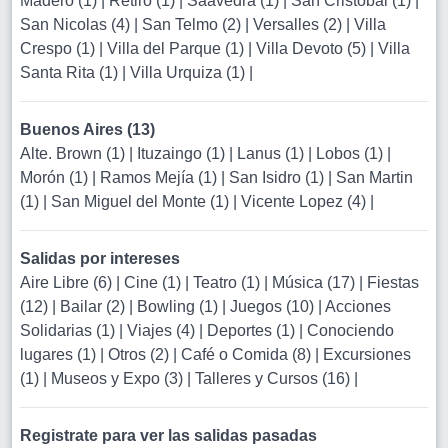
Madero (1)
|
Retiro (1)
|
Saavedra (1)
|
San Cristobal (1)
|
San Nicolas (4)
|
San Telmo (2)
|
Versalles (2)
|
Villa
Crespo (1)
|
Villa del Parque (1)
|
Villa Devoto (5)
|
Villa
Santa Rita (1)
|
Villa Urquiza (1)
|
Buenos Aires (13)
Alte. Brown (1)
|
Ituzaingo (1)
|
Lanus (1)
|
Lobos (1)
|
Morón (1)
|
Ramos Mejía (1)
|
San Isidro (1)
|
San Martin
(1)
|
San Miguel del Monte (1)
|
Vicente Lopez (4)
|
Salidas por intereses
Aire Libre (6)
|
Cine (1)
|
Teatro (1)
|
Música (17)
|
Fiestas
(12)
|
Bailar (2)
|
Bowling (1)
|
Juegos (10)
|
Acciones
Solidarias (1)
|
Viajes (4)
|
Deportes (1)
|
Conociendo
lugares (1)
|
Otros (2)
|
Café o Comida (8)
|
Excursiones
(1)
|
Museos y Expo (3)
|
Talleres y Cursos (16)
|
Registrate para ver las salidas pasadas