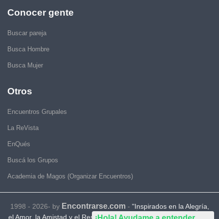
Conocer gente
Buscar pareja
Busca Hombre
Busca Mujer
Otros
Encuentros Grupales
La ReVista
EnQués
Buscá los Grupos
Academia de Magos (Organizar Encuentros)
Encontrarse.com
1998 - 2026- by
-
"Inspirados en la Alegría,
el Amor, la Amistad y el Respeto, motivamos a la gente a que sea
¡Hola! Ayudame a entender