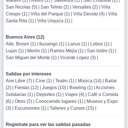
Madero (1)
|
Retiro (1)
|
Saavedra (1)
|
San Cristobal (1)
|
San Nicolas (5)
|
San Telmo (2)
|
Versalles (2)
|
Villa
Crespo (1)
|
Villa del Parque (1)
|
Villa Devoto (4)
|
Villa
Santa Rita (1)
|
Villa Urquiza (1)
|
Buenos Aires (12)
Alte. Brown (1)
|
Ituzaingo (1)
|
Lanus (1)
|
Lobos (1)
|
Lujan (1)
|
Morón (1)
|
Ramos Mejía (1)
|
San Isidro (1)
|
San Miguel del Monte (1)
|
Vicente Lopez (3)
|
Salidas por intereses
Aire Libre (7)
|
Cine (1)
|
Teatro (1)
|
Música (14)
|
Bailar
(2)
|
Fiestas (12)
|
Juegos (10)
|
Bowling (1)
|
Acciones
Solidarias (1)
|
Deportes (1)
|
Viajes (4)
|
Café o Comida
(6)
|
Otros (2)
|
Conociendo lugares (1)
|
Museos y Expo
(3)
|
Excursiones (1)
|
Talleres y Cursos (15)
|
Registrate para ver las salidas pasadas