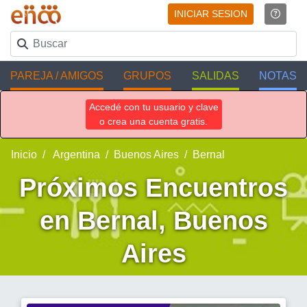
INICIAR SESION
PAREJA / AMIGOS
GRUPOS
SALIDAS
NOTAS
Accedé con tu usuario y clave
o crea una cuenta gratis.
Inicio
Argentina
Buenos Aires
Bernal
Próximos Encuentros
en Bernal, Buenos
Aires