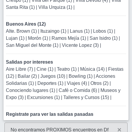
Crespo (1)
|
Villa del Parque (1)
|
Villa Devoto (4)
|
Villa
Santa Rita (1)
|
Villa Urquiza (1)
|
Buenos Aires (12)
Alte. Brown (1)
|
Ituzaingo (1)
|
Lanus (1)
|
Lobos (1)
|
Lujan (1)
|
Morón (1)
|
Ramos Mejía (1)
|
San Isidro (1)
|
San Miguel del Monte (1)
|
Vicente Lopez (3)
|
Salidas por intereses
Aire Libre (7)
|
Cine (1)
|
Teatro (1)
|
Música (14)
|
Fiestas
(12)
|
Bailar (2)
|
Juegos (10)
|
Bowling (1)
|
Acciones
Solidarias (1)
|
Deportes (1)
|
Viajes (4)
|
Otros (2)
|
Conociendo lugares (1)
|
Café o Comida (6)
|
Museos y
Expo (3)
|
Excursiones (1)
|
Talleres y Cursos (15)
|
Registrate para ver las salidas pasadas
×
No encontramos PROXIMOS encuentros en Df