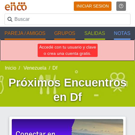
INICIAR SESION
PAREJA / AMIGOS
GRUPOS
SALIDAS
NOTAS
Accedé con tu usuario y clave
o crea una cuenta gratis.
Inicio
Venezuela
Df
Próximos Encuentros
en Df