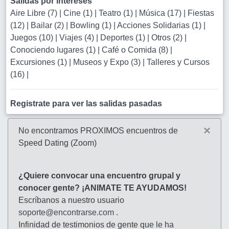
Salidas por intereses
Aire Libre (7)
|
Cine (1)
|
Teatro (1)
|
Música (17)
|
Fiestas
(12)
|
Bailar (2)
|
Bowling (1)
|
Acciones Solidarias (1)
|
Juegos (10)
|
Viajes (4)
|
Deportes (1)
|
Otros (2)
|
Conociendo lugares (1)
|
Café o Comida (8)
|
Excursiones (1)
|
Museos y Expo (3)
|
Talleres y Cursos
(16)
|
Registrate para ver las salidas pasadas
×
No encontramos PROXIMOS encuentros de
Speed Dating (Zoom)
¿Quiere convocar una encuentro grupal y
conocer gente? ¡ANIMATE TE AYUDAMOS!
Escríbanos a nuestro usuario
soporte@encontrarse.com
.
Infinidad de testimonios de gente que le ha