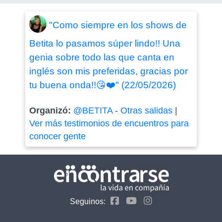
"Como siempre en los shows de
Betita lo pasamos súper lindo!! Una
genia sobre todo las que canta en
inglés son mis preferidas, gracias por
tu buena onda!!😘❤️" (22/05/2026)
Organizó:
@BETITA
-
Otras salidas
|
Ver más testimonios de encuentros para
conocer gente
Seguinos: