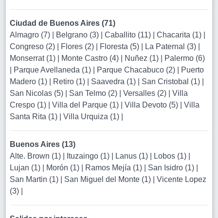
Ciudad de Buenos Aires (71)
Almagro (7)
|
Belgrano (3)
|
Caballito (11)
|
Chacarita (1)
|
Congreso (2)
|
Flores (2)
|
Floresta (5)
|
La Paternal (3)
|
Monserrat (1)
|
Monte Castro (4)
|
Nuñez (1)
|
Palermo (6)
|
Parque Avellaneda (1)
|
Parque Chacabuco (2)
|
Puerto
Madero (1)
|
Retiro (1)
|
Saavedra (1)
|
San Cristobal (1)
|
San Nicolas (5)
|
San Telmo (2)
|
Versalles (2)
|
Villa
Crespo (1)
|
Villa del Parque (1)
|
Villa Devoto (5)
|
Villa
Santa Rita (1)
|
Villa Urquiza (1)
|
Buenos Aires (13)
Alte. Brown (1)
|
Ituzaingo (1)
|
Lanus (1)
|
Lobos (1)
|
Lujan (1)
|
Morón (1)
|
Ramos Mejía (1)
|
San Isidro (1)
|
San Martin (1)
|
San Miguel del Monte (1)
|
Vicente Lopez
(3)
|