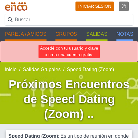
INICIAR SESION
PAREJA / AMIGOS
GRUPOS
SALIDAS
NOTAS
Accedé con tu usuario y clave
o crea una cuenta gratis.
Inicio
Salidas Grupales
Speed Dating (Zoom)
Próximos Encuentros
de Speed Dating
(Zoom) ..
Speed Dating (Zoom)
: Es un tipo de reunión en donde